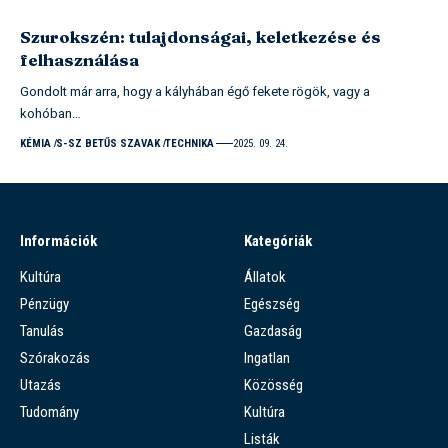
Szurokszén: tulajdonságai, keletkezése és
felhasználása
Gondolt már arra, hogy a kályhában égő fekete rögök, vagy a
kohóban…
KÉMIA
S-SZ BETŰS SZAVAK
TECHNIKA
2025. 09. 24.
Információk
Kategóriák
Kultúra
Állatok
Pénzügy
Egészség
Tanulás
Gazdaság
Szórakozás
Ingatlan
Utazás
Közösség
Tudomány
Kultúra
Listák