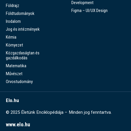
Development
Földrajz
Figma – UI/UX Design
Földtudományok
Irodalom
Jog és intézmények
Kémia
Környezet
Közgazdaságtan és
gazdálkodás
Matematika
Művészet
Orvostudomány
Elo.hu
© 2025 Életünk Enciklopédiája – Minden jog fenntartva.
www.elo.hu