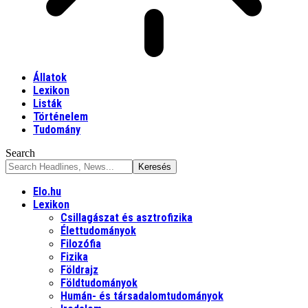
Állatok
Lexikon
Listák
Történelem
Tudomány
Search
Elo.hu
Lexikon
Csillagászat és asztrofizika
Élettudományok
Filozófia
Fizika
Földrajz
Földtudományok
Humán- és társadalomtudományok