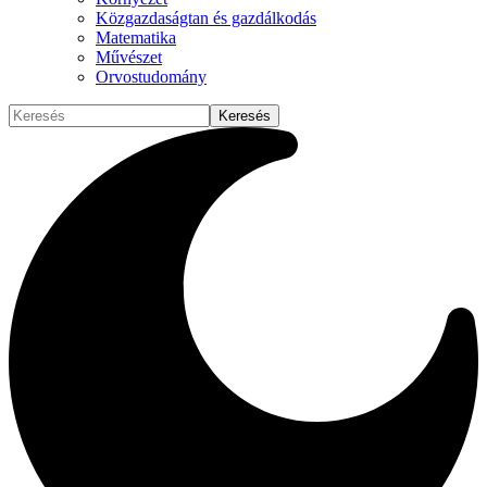
Közgazdaságtan és gazdálkodás
Matematika
Művészet
Orvostudomány