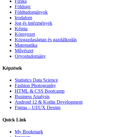
Fizika
Földrajz
Földtudományok
Irodalom
Jog és intézmények
Kémia
Környezet
Közgazdaságtan és gazdálkodás
Matematika
Művészet
Orvostudomány
Képzések
Statistics Data Science
Fashion Photography
HTML & CSS Bootcamp
Business Analysis
Android 12 & Kotlin Development
Figma – UI/UX Design
Quick Link
My Bookmark