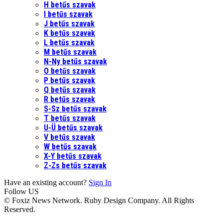
H betűs szavak
I betűs szavak
J betűs szavak
K betűs szavak
L betűs szavak
M betűs szavak
N-Ny betűs szavak
O betűs szavak
P betűs szavak
Q betűs szavak
R betűs szavak
S-Sz betűs szavak
T betűs szavak
U-Ü betűs szavak
V betűs szavak
W betűs szavak
X-Y betűs szavak
Z-Zs betűs szavak
Have an existing account?
Sign In
Follow US
© Foxiz News Network. Ruby Design Company. All Rights
Reserved.