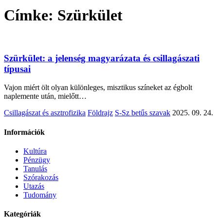
Címke:
Szürkület
Szürkület: a jelenség magyarázata és csillagászati
típusai
Vajon miért ölt olyan különleges, misztikus színeket az égbolt
naplemente után, mielőtt…
Csillagászat és asztrofizika
Földrajz
S-Sz betűs szavak
2025. 09. 24.
Információk
Kultúra
Pénzügy
Tanulás
Szórakozás
Utazás
Tudomány
Kategóriák