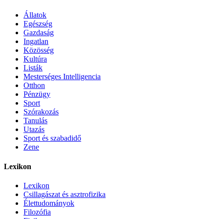
Állatok
Egészség
Gazdaság
Ingatlan
Közösség
Kultúra
Listák
Mesterséges Intelligencia
Otthon
Pénzügy
Sport
Szórakozás
Tanulás
Utazás
Sport és szabadidő
Zene
Lexikon
Lexikon
Csillagászat és asztrofizika
Élettudományok
Filozófia