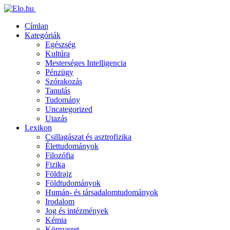
Címlap
Kategóriák
Egészség
Kultúra
Mesterséges Intelligencia
Pénzügy
Szórakozás
Tanulás
Tudomány
Uncategorized
Utazás
Lexikon
Csillagászat és asztrofizika
Élettudományok
Filozófia
Fizika
Földrajz
Földtudományok
Humán- és társadalomtudományok
Irodalom
Jog és intézmények
Kémia
Környezet