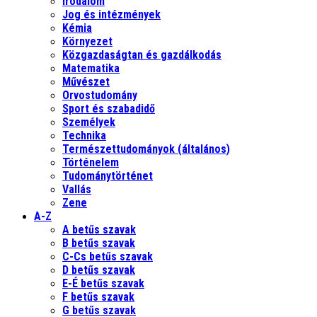
Irodalom
Jog és intézmények
Kémia
Környezet
Közgazdaságtan és gazdálkodás
Matematika
Művészet
Orvostudomány
Sport és szabadidő
Személyek
Technika
Természettudományok (általános)
Történelem
Tudománytörténet
Vallás
Zene
A-Z
A betűs szavak
B betűs szavak
C-Cs betűs szavak
D betűs szavak
E-É betűs szavak
F betűs szavak
G betűs szavak