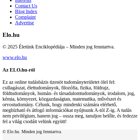
Interests
Contact Us
Blog Index
Complaint
Advertise
Elo.hu
© 2025 Életünk Enciklopédiája – Minden jog fenntartva.
www.elo.hu
Az ELO.hu-ról
Ez az online tudásbázis tizenöt tudományterületet ölel fel:
csillagászat, élettudományok, filozófia, fizika, földrajz,
földtudományok, humán- és társadalomtudományok, irodalom, jog,
kémia, környezet, közgazdaságtan, matematika, művészet és
orvostudomány. Célunk, hogy mindenki számára elérhető,
megbízható és átfogó információkat nyújtsunk A-tól Z-ig. A tudás
nem privilégium, hanem jog – ossza meg, tanuljon belőle, és fedezze
fel a világ csodáit velünk együtt!
© Elo.hu. Minden jog fenntartva.