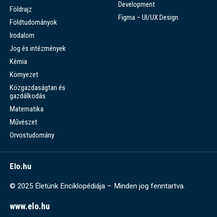
Development
Földrajz
Figma – UI/UX Design
Földtudományok
Irodalom
Jog és intézmények
Kémia
Környezet
Közgazdaságtan és
gazdálkodás
Matematika
Művészet
Orvostudomány
Elo.hu
© 2025 Életünk Enciklopédiája – Minden jog fenntartva.
www.elo.hu