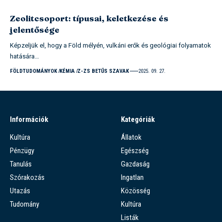
Zeolitcsoport: típusai, keletkezése és
jelentősége
Képzeljük el, hogy a Föld mélyén, vulkáni erők és geológiai folyamatok
hatására…
FÖLDTUDOMÁNYOK
KÉMIA
Z-ZS BETŰS SZAVAK
2025. 09. 27.
Információk
Kategóriák
Kultúra
Állatok
Pénzügy
Egészség
Tanulás
Gazdaság
Szórakozás
Ingatlan
Utazás
Közösség
Tudomány
Kultúra
Listák