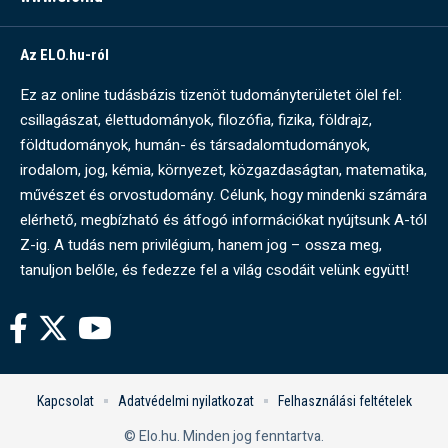
Az ELO.hu-ról
Ez az online tudásbázis tizenöt tudományterületet ölel fel:
csillagászat, élettudományok, filozófia, fizika, földrajz,
földtudományok, humán- és társadalomtudományok,
irodalom, jog, kémia, környezet, közgazdaságtan, matematika,
művészet és orvostudomány. Célunk, hogy mindenki számára
elérhető, megbízható és átfogó információkat nyújtsunk A-tól
Z-ig. A tudás nem privilégium, hanem jog – ossza meg,
tanuljon belőle, és fedezze fel a világ csodáit velünk együtt!
Kapcsolat
Adatvédelmi nyilatkozat
Felhasználási feltételek
© Elo.hu. Minden jog fenntartva.