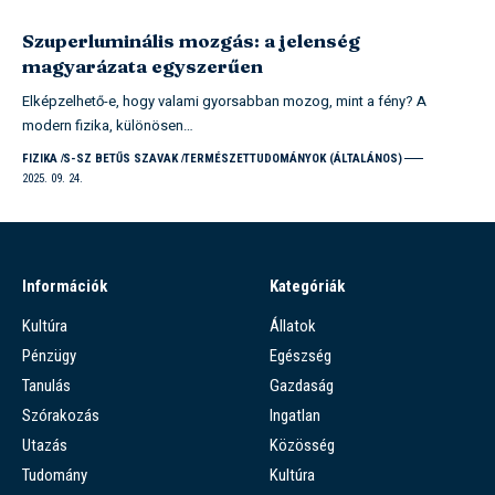
Szuperluminális mozgás: a jelenség
magyarázata egyszerűen
Elképzelhető-e, hogy valami gyorsabban mozog, mint a fény? A
modern fizika, különösen…
FIZIKA
S-SZ BETŰS SZAVAK
TERMÉSZETTUDOMÁNYOK (ÁLTALÁNOS)
2025. 09. 24.
Információk
Kategóriák
Kultúra
Állatok
Pénzügy
Egészség
Tanulás
Gazdaság
Szórakozás
Ingatlan
Utazás
Közösség
Tudomány
Kultúra