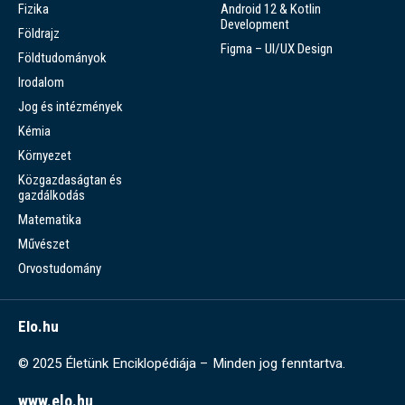
Fizika
Android 12 & Kotlin
Development
Földrajz
Figma – UI/UX Design
Földtudományok
Irodalom
Jog és intézmények
Kémia
Környezet
Közgazdaságtan és
gazdálkodás
Matematika
Művészet
Orvostudomány
Elo.hu
© 2025 Életünk Enciklopédiája – Minden jog fenntartva.
www.elo.hu