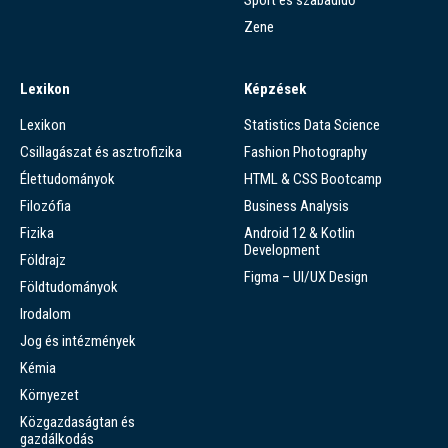
Sport és szabadidő
Zene
Lexikon
Képzések
Lexikon
Statistics Data Science
Csillagászat és asztrofizika
Fashion Photography
Élettudományok
HTML & CSS Bootcamp
Filozófia
Business Analysis
Fizika
Android 12 & Kotlin
Development
Földrajz
Figma – UI/UX Design
Földtudományok
Irodalom
Jog és intézmények
Kémia
Környezet
Közgazdaságtan és
gazdálkodás