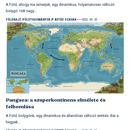
A Föld, ahogy ma ismerjük, egy dinamikus, folyamatosan változó
bolygó. Hét nagy…
FÖLDRAJZ
FÖLDTUDOMÁNYOK
P BETŰS SZAVAK
2025. 09. 20.
Pangaea: a szuperkontinens elmélete és
felbomlása
A Föld, bolygónk, egy dinamikus és állandóan változó entitás. Bár a
hegyek…