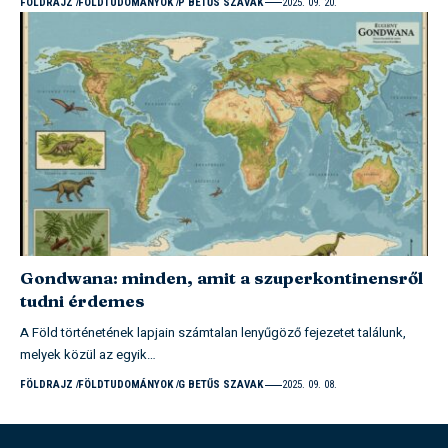
FÖLDRAJZ
FÖLDTUDOMÁNYOK
P BETŰS SZAVAK
2025. 09. 20.
Gondwana: minden, amit a szuperkontinensről
tudni érdemes
A Föld történetének lapjain számtalan lenyűgöző fejezetet találunk,
melyek közül az egyik…
FÖLDRAJZ
FÖLDTUDOMÁNYOK
G BETŰS SZAVAK
2025. 09. 08.