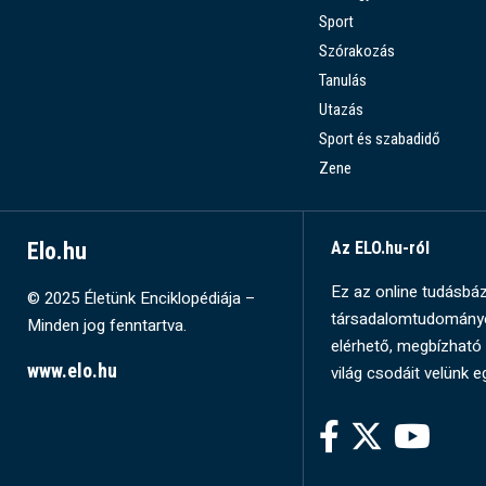
Sport
Szórakozás
Tanulás
Utazás
Sport és szabadidő
Zene
Elo.hu
Az ELO.hu-ról
Ez az online tudásbázi
© 2025 Életünk Enciklopédiája –
társadalomtudományok
Minden jog fenntartva.
elérhető, megbízható 
www.elo.hu
világ csodáit velünk e