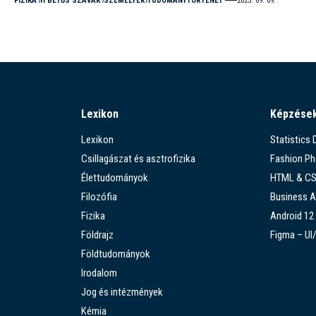
FIZIKA
H BETŰS SZAVAK
SZEMÉLYEK
TUDOMÁNYTÖRTÉNET
2025. 09. 09.
Lexikon
Képzése
Lexikon
Statistics
Csillagászat és asztrofizika
Fashion P
Élettudományok
HTML & C
Filozófia
Business A
Fizika
Android 12
Földrajz
Figma – UI
Földtudományok
Irodalom
Jog és intézmények
Kémia