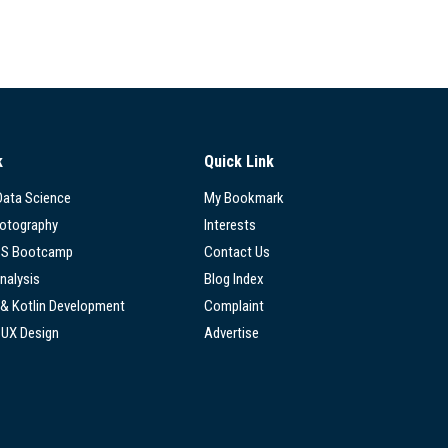
k
Quick Link
 Data Science
My Bookmark
hotography
Interests
SS Bootcamp
Contact Us
nalysis
Blog Index
 & Kotlin Development
Complaint
/UX Design
Advertise