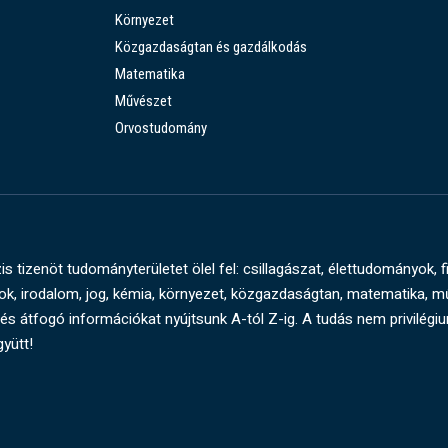
Környezet
Közgazdaságtan és gazdálkodás
Matematika
Művészet
Orvostudomány
s tizenöt tudományterületet ölel fel: csillagászat, élettudományok, f
, irodalom, jog, kémia, környezet, közgazdaságtan, matematika, 
és átfogó információkat nyújtsunk A-tól Z-ig. A tudás nem privilégi
gyütt!