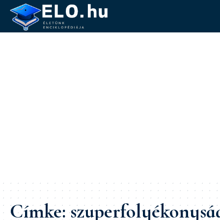
Címke:
szuperfolyékonysá