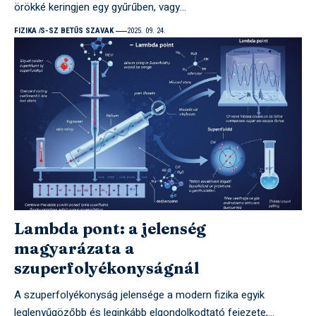
örökké keringjen egy gyűrűben, vagy…
FIZIKA
S-SZ BETŰS SZAVAK
2025. 09. 24.
Lambda pont: a jelenség
magyarázata a
szuperfolyékonyságnál
A szuperfolyékonyság jelensége a modern fizika egyik
leglenyűgözőbb és leginkább elgondolkodtató fejezete,…