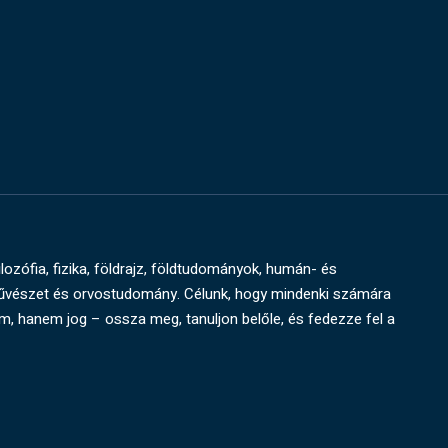
ilozófia, fizika, földrajz, földtudományok, humán- és
művészet és orvostudomány. Célunk, hogy mindenki számára
um, hanem jog – ossza meg, tanuljon belőle, és fedezze fel a