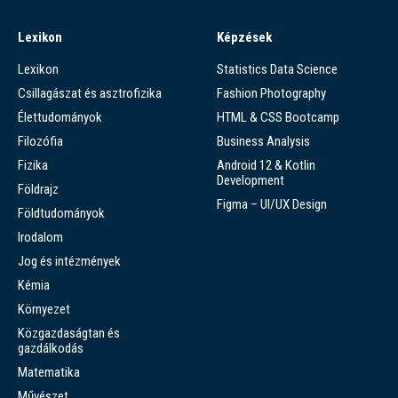
Lexikon
Képzések
Lexikon
Statistics Data Science
Csillagászat és asztrofizika
Fashion Photography
Élettudományok
HTML & CSS Bootcamp
Filozófia
Business Analysis
Fizika
Android 12 & Kotlin
Development
Földrajz
Figma – UI/UX Design
Földtudományok
Irodalom
Jog és intézmények
Kémia
Környezet
Közgazdaságtan és
gazdálkodás
Matematika
Művészet