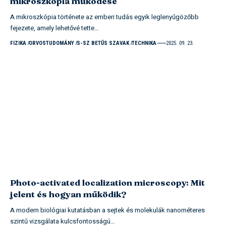
mikroszkópia működése
A mikroszkópia története az emberi tudás egyik leglenyűgözőbb
fejezete, amely lehetővé tette…
FIZIKA
ORVOSTUDOMÁNY
S-SZ BETŰS SZAVAK
TECHNIKA
2025. 09. 23.
Photo-activated localization microscopy: Mit
jelent és hogyan működik?
A modern biológiai kutatásban a sejtek és molekulák nanométeres
szintű vizsgálata kulcsfontosságú…