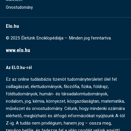
Orvostudomány
Elo.hu
© 2025 Életünk Enciklopédiája – Minden jog fenntartva.
www.elo.hu
Az ELO.hu-ról
Ez az online tudásbázis tizenöt tudományterületet ölel fel:
csillagászat, élettudományok, filozófia, fizika, földrajz,
földtudományok, humán- és társadalomtudományok,
irodalom, jog, kémia, környezet, közgazdaságtan, matematika,
művészet és orvostudomány. Célunk, hogy mindenki számára
elérhető, megbízható és átfogó információkat nyújtsunk A-tól
Z-ig. A tudás nem privilégium, hanem jog – ossza meg,
tanuljon belőle, és fedezze fel a világ csodáit velünk együtt!