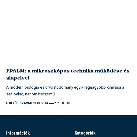
FPALM: a mikroszkópos technika működése és
alapelvei
A modern biológia és orvostudomány egyik legnagyobb kihívása a
sejt belső, nanométerszintű…
F BETŰS SZAVAK
TECHNIKA
2025. 09. 07.
Információk
Kategóriák