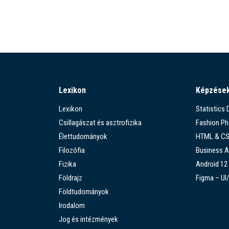
Lexikon
Képzése
Lexikon
Statistics
Csillagászat és asztrofizika
Fashion P
Élettudományok
HTML & C
Filozófia
Business A
Fizika
Android 12
Földrajz
Figma – UI
Földtudományok
Irodalom
Jog és intézmények