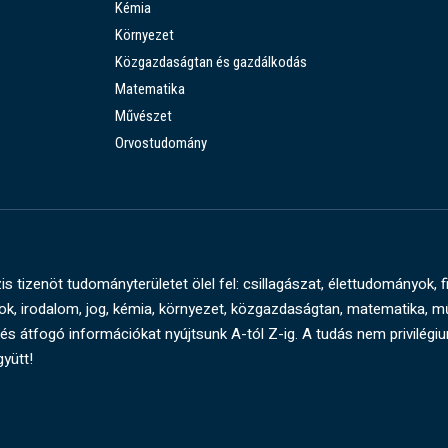
Kémia
Környezet
Közgazdaságtan és gazdálkodás
Matematika
Művészet
Orvostudomány
s tizenöt tudományterületet ölel fel: csillagászat, élettudományok, f
, irodalom, jog, kémia, környezet, közgazdaságtan, matematika, 
és átfogó információkat nyújtsunk A-tól Z-ig. A tudás nem privilégi
gyütt!