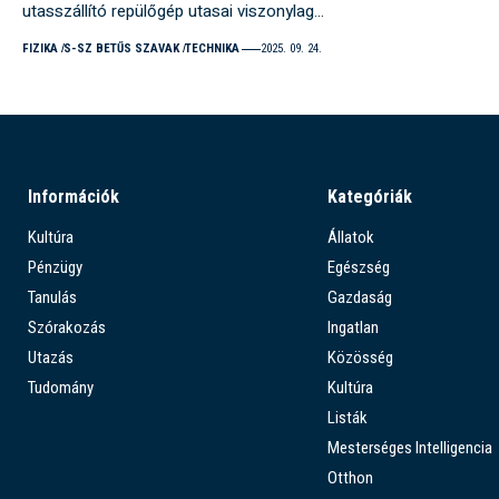
utasszállító repülőgép utasai viszonylag…
FIZIKA
S-SZ BETŰS SZAVAK
TECHNIKA
2025. 09. 24.
Információk
Kategóriák
Kultúra
Állatok
Pénzügy
Egészség
Tanulás
Gazdaság
Szórakozás
Ingatlan
Utazás
Közösség
Tudomány
Kultúra
Listák
Mesterséges Intelligencia
Otthon