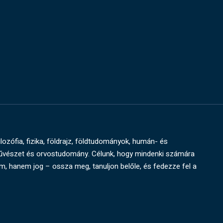
ilozófia, fizika, földrajz, földtudományok, humán- és
művészet és orvostudomány. Célunk, hogy mindenki számára
um, hanem jog – ossza meg, tanuljon belőle, és fedezze fel a