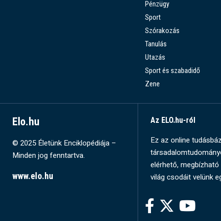
Pénzügy
Sport
Szórakozás
Tanulás
Utazás
Sport és szabadidő
Zene
Elo.hu
Az ELO.hu-ról
Ez az online tudásbázi
© 2025 Életünk Enciklopédiája –
társadalomtudományok
Minden jog fenntartva.
elérhető, megbízható 
www.elo.hu
világ csodáit velünk e