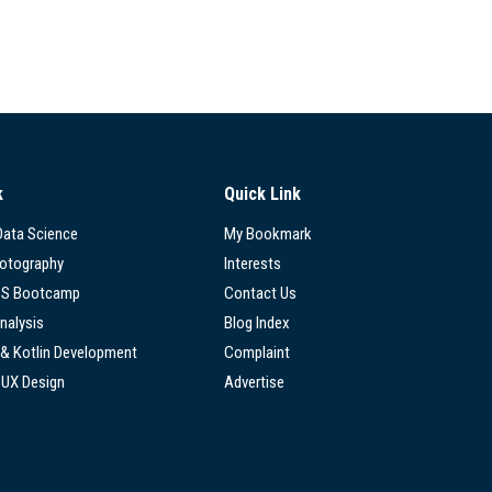
k
Quick Link
 Data Science
My Bookmark
hotography
Interests
SS Bootcamp
Contact Us
nalysis
Blog Index
 & Kotlin Development
Complaint
/UX Design
Advertise