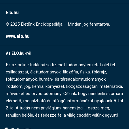
Elo.hu
© 2025 Életünk Enciklopédiája – Minden jog fenntartva.
www.elo.hu
Az ELO.hu-ról
Ez az online tudásbázis tizenöt tudományterületet ölel fel:
csillagászat, élettudományok, filozófia, fizika, földrajz,
földtudományok, humán- és társadalomtudományok,
irodalom, jog, kémia, környezet, közgazdaságtan, matematika,
művészet és orvostudomány. Célunk, hogy mindenki számára
elérhető, megbízható és átfogó információkat nyújtsunk A-tól
Z-ig. A tudás nem privilégium, hanem jog – ossza meg,
tanuljon belőle, és fedezze fel a világ csodáit velünk együtt!