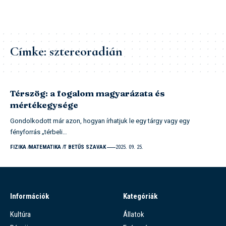
Címke:
sztereoradián
Térszög: a fogalom magyarázata és
mértékegysége
Gondolkodott már azon, hogyan írhatjuk le egy tárgy vagy egy
fényforrás „térbeli…
FIZIKA
MATEMATIKA
T BETŰS SZAVAK
2025. 09. 25.
Információk
Kategóriák
Kultúra
Állatok