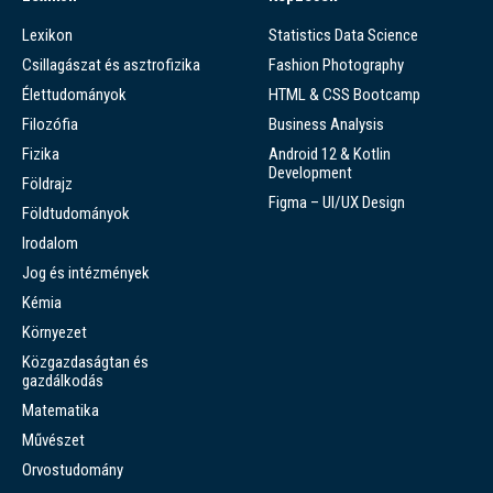
Lexikon
Statistics Data Science
Csillagászat és asztrofizika
Fashion Photography
Élettudományok
HTML & CSS Bootcamp
Filozófia
Business Analysis
Fizika
Android 12 & Kotlin
Development
Földrajz
Figma – UI/UX Design
Földtudományok
Irodalom
Jog és intézmények
Kémia
Környezet
Közgazdaságtan és
gazdálkodás
Matematika
Művészet
Orvostudomány