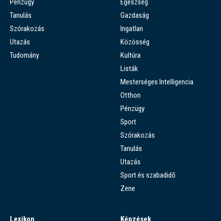
Pénzügy
Egészség
Tanulás
Gazdaság
Szórakozás
Ingatlan
Utazás
Közösség
Tudomány
Kultúra
Listák
Mesterséges Intelligencia
Otthon
Pénzügy
Sport
Szórakozás
Tanulás
Utazás
Sport és szabadidő
Zene
Lexikon
Képzések