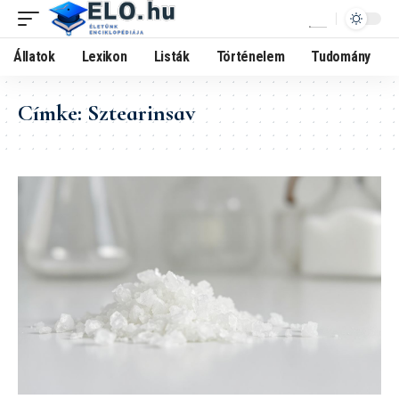
Állatok
Lexikon
Listák
Történelem
Tudomány
Címke:
Sztearinsav