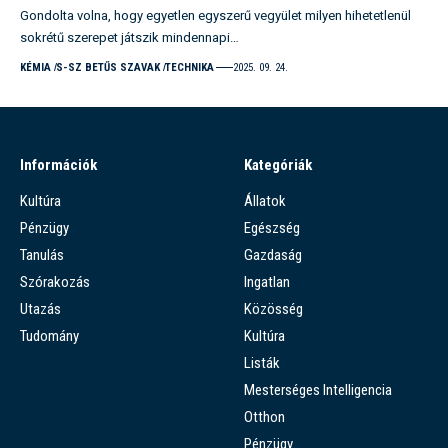
Gondolta volna, hogy egyetlen egyszerű vegyület milyen hihetetlenül
sokrétű szerepet játszik mindennapi…
KÉMIA
S-SZ BETŰS SZAVAK
TECHNIKA
2025. 09. 24.
Információk
Kategóriák
Kultúra
Állatok
Pénzügy
Egészség
Tanulás
Gazdaság
Szórakozás
Ingatlan
Utazás
Közösség
Tudomány
Kultúra
Listák
Mesterséges Intelligencia
Otthon
Pénzügy