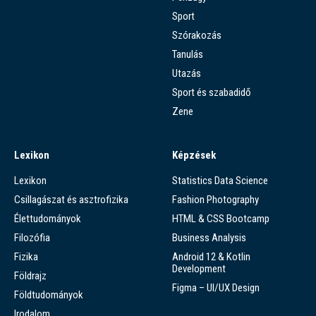
Sport
Szórakozás
Tanulás
Utazás
Sport és szabadidő
Zene
Lexikon
Képzések
Lexikon
Statistics Data Science
Csillagászat és asztrofizika
Fashion Photography
Élettudományok
HTML & CSS Bootcamp
Filozófia
Business Analysis
Fizika
Android 12 & Kotlin
Development
Földrajz
Figma – UI/UX Design
Földtudományok
Irodalom