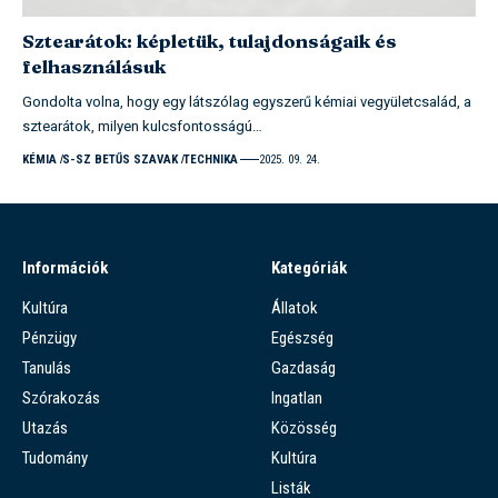
Sztearátok: képletük, tulajdonságaik és
felhasználásuk
Gondolta volna, hogy egy látszólag egyszerű kémiai vegyületcsalád, a
sztearátok, milyen kulcsfontosságú…
KÉMIA
S-SZ BETŰS SZAVAK
TECHNIKA
2025. 09. 24.
Információk
Kategóriák
Kultúra
Állatok
Pénzügy
Egészség
Tanulás
Gazdaság
Szórakozás
Ingatlan
Utazás
Közösség
Tudomány
Kultúra
Listák