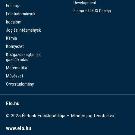
Development
Földrajz
Figma – UI/UX Design
Földtudományok
Irodalom
Jog és intézmények
Kémia
Környezet
Közgazdaságtan és
gazdálkodás
Matematika
Művészet
Orvostudomány
Elo.hu
© 2025 Életünk Enciklopédiája – Minden jog fenntartva.
www.elo.hu