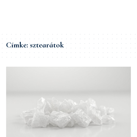
Címke:
sztearátok