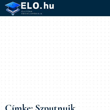
Címke:
Szputnyik