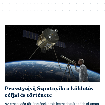
Prosztyejsij Szputnyik: a küldetés
céljai és története
Az emberiség történetének egyik legmeghatározóbb pillanata