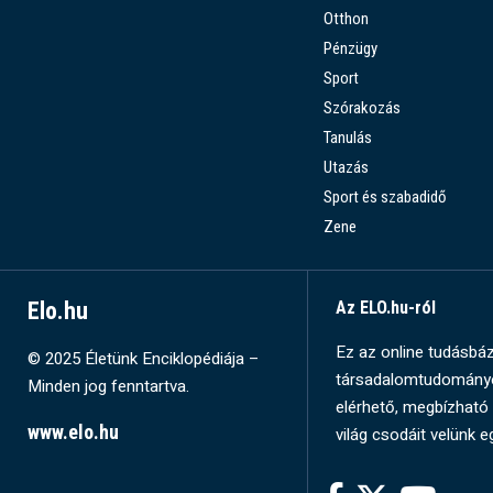
Otthon
Pénzügy
Sport
Szórakozás
Tanulás
Utazás
Sport és szabadidő
Zene
Elo.hu
Az ELO.hu-ról
Ez az online tudásbázi
© 2025 Életünk Enciklopédiája –
társadalomtudományok
Minden jog fenntartva.
elérhető, megbízható 
www.elo.hu
világ csodáit velünk e