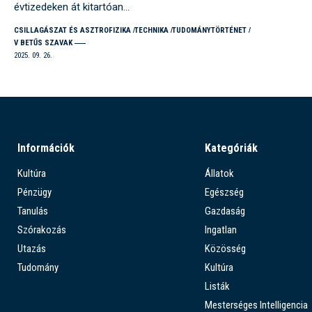
évtizedeken át kitartóan…
CSILLAGÁSZAT ÉS ASZTROFIZIKA
TECHNIKA
TUDOMÁNYTÖRTÉNET
V BETŰS SZAVAK
2025. 09. 26.
Információk
Kategóriák
Kultúra
Állatok
Pénzügy
Egészség
Tanulás
Gazdaság
Szórakozás
Ingatlan
Utazás
Közösség
Tudomány
Kultúra
Listák
Mesterséges Intelligencia