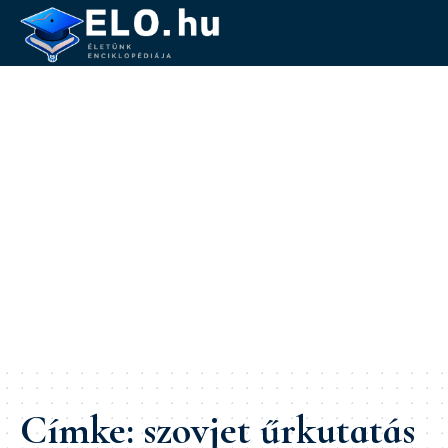
Címke:
szovjet űrkutatás