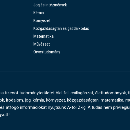
Jog és intézmények
Kémia
Környezet
Közgazdaságtan és gazdálkodás
Matematika
Művészet
Orvostudomány
s tizenöt tudományterületet ölel fel: csillagászat, élettudományok, f
, irodalom, jog, kémia, környezet, közgazdaságtan, matematika, 
és átfogó információkat nyújtsunk A-tól Z-ig. A tudás nem privilégi
gyütt!