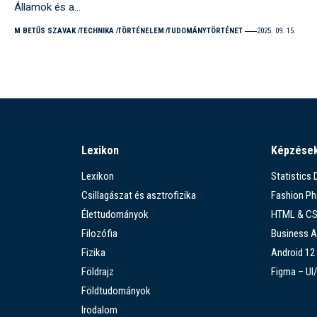
Államok és a…
M BETŰS SZAVAK
TECHNIKA
TÖRTÉNELEM
TUDOMÁNYTÖRTÉNET
2025. 09. 15.
Lexikon
Képzése
Lexikon
Statistics
Csillagászat és asztrofizika
Fashion P
Élettudományok
HTML & C
Filozófia
Business A
Fizika
Android 12
Földrajz
Figma – UI
Földtudományok
Irodalom