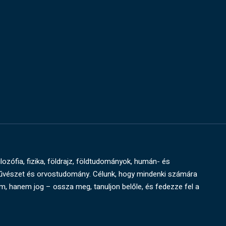
ilozófia, fizika, földrajz, földtudományok, humán- és
művészet és orvostudomány. Célunk, hogy mindenki számára
um, hanem jog – ossza meg, tanuljon belőle, és fedezze fel a