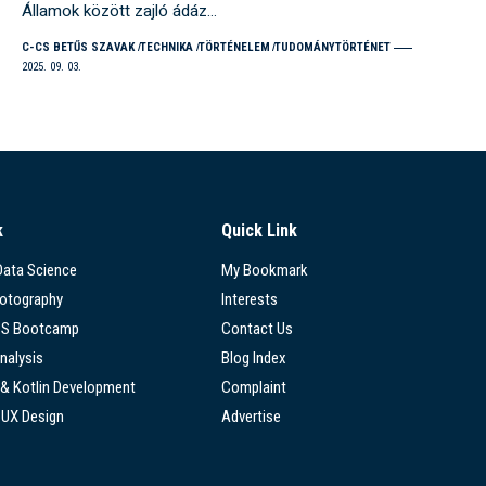
Államok között zajló ádáz…
C-CS BETŰS SZAVAK
TECHNIKA
TÖRTÉNELEM
TUDOMÁNYTÖRTÉNET
2025. 09. 03.
k
Quick Link
 Data Science
My Bookmark
hotography
Interests
SS Bootcamp
Contact Us
nalysis
Blog Index
 & Kotlin Development
Complaint
/UX Design
Advertise