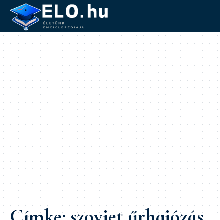
Címke:
szovjet űrhajózás