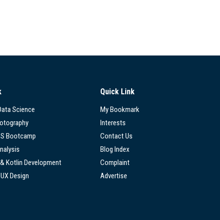
k
Quick Link
 Data Science
My Bookmark
hotography
Interests
SS Bootcamp
Contact Us
nalysis
Blog Index
 & Kotlin Development
Complaint
/UX Design
Advertise