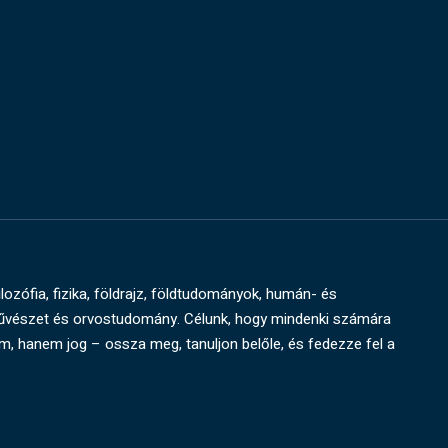
ilozófia, fizika, földrajz, földtudományok, humán- és
művészet és orvostudomány. Célunk, hogy mindenki számára
um, hanem jog – ossza meg, tanuljon belőle, és fedezze fel a