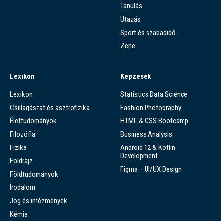
Tanulás
Utazás
Sport és szabadidő
Zene
Lexikon
Képzések
Lexikon
Statistics Data Science
Csillagászat és asztrofizika
Fashion Photography
Élettudományok
HTML & CSS Bootcamp
Filozófia
Business Analysis
Fizika
Android 12 & Kotlin
Development
Földrajz
Figma – UI/UX Design
Földtudományok
Irodalom
Jog és intézmények
Kémia