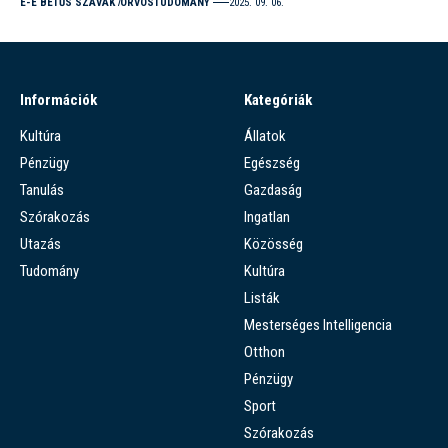
E-É BETŰS SZAVAK
ORVOSTUDOMÁNY
2025. 09. 06.
Információk
Kategóriák
Kultúra
Állatok
Pénzügy
Egészség
Tanulás
Gazdaság
Szórakozás
Ingatlan
Utazás
Közösség
Tudomány
Kultúra
Listák
Mesterséges Intelligencia
Otthon
Pénzügy
Sport
Szórakozás