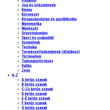
Irodalom
Jog és intézmények
Kémia
Környezet
Közgazdaságtan és gazdálkodás
Matematika
Művészet
Orvostudomány
Sport és szabadidő
Személyek
Technika
Természettudományok (általános)
Történelem
Tudománytörténet
Vallás
Zene
A-Z
A betűs szavak
B betűs szavak
C-Cs betűs szavak
D betűs szavak
E-É betűs szavak
F betűs szavak
G betűs szavak