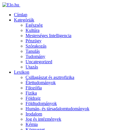
Címlap
Kategóriák
Egészség
Kultúra
Mesterséges Intelligencia
Pénzügy
Szórakozás
Tanulás
Tudomány
Uncategorized
Utazás
Lexikon
Csillagászat és asztrofizika
Élettudományok
Filozófia
Fizika
Földrajz
Földtudományok
Humán- és társadalomtudományok
Irodalom
Jog és intézmények
Kémia
Környezet