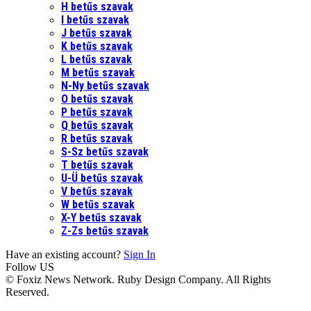
H betűs szavak
I betűs szavak
J betűs szavak
K betűs szavak
L betűs szavak
M betűs szavak
N-Ny betűs szavak
O betűs szavak
P betűs szavak
Q betűs szavak
R betűs szavak
S-Sz betűs szavak
T betűs szavak
U-Ü betűs szavak
V betűs szavak
W betűs szavak
X-Y betűs szavak
Z-Zs betűs szavak
Have an existing account?
Sign In
Follow US
© Foxiz News Network. Ruby Design Company. All Rights
Reserved.