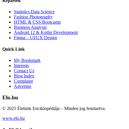
Képzések
Statistics Data Science
Fashion Photography
HTML & CSS Bootcamp
Business Analysis
Android 12 & Kotlin Development
Figma – UI/UX Design
Quick Link
My Bookmark
Interests
Contact Us
Blog Index
Complaint
Advertise
Elo.hu
© 2025 Életünk Enciklopédiája – Minden jog fenntartva.
www.elo.hu