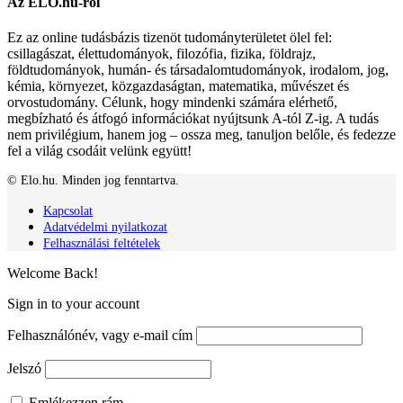
Az ELO.hu-ról
Ez az online tudásbázis tizenöt tudományterületet ölel fel:
csillagászat, élettudományok, filozófia, fizika, földrajz,
földtudományok, humán- és társadalomtudományok, irodalom, jog,
kémia, környezet, közgazdaságtan, matematika, művészet és
orvostudomány. Célunk, hogy mindenki számára elérhető,
megbízható és átfogó információkat nyújtsunk A-tól Z-ig. A tudás
nem privilégium, hanem jog – ossza meg, tanuljon belőle, és fedezze
fel a világ csodáit velünk együtt!
© Elo.hu. Minden jog fenntartva.
Kapcsolat
Adatvédelmi nyilatkozat
Felhasználási feltételek
Welcome Back!
Sign in to your account
Felhasználónév, vagy e-mail cím
Jelszó
Emlékezzen rám