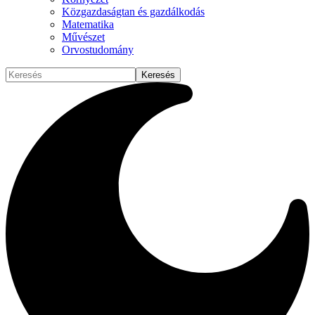
Közgazdaságtan és gazdálkodás
Matematika
Művészet
Orvostudomány