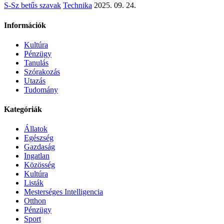
S-Sz betűs szavak
Technika
2025. 09. 24.
Információk
Kultúra
Pénzügy
Tanulás
Szórakozás
Utazás
Tudomány
Kategóriák
Állatok
Egészség
Gazdaság
Ingatlan
Közösség
Kultúra
Listák
Mesterséges Intelligencia
Otthon
Pénzügy
Sport