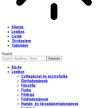
Állatok
Lexikon
Listák
Történelem
Tudomány
Search
Elo.hu
Lexikon
Csillagászat és asztrofizika
Élettudományok
Filozófia
Fizika
Földrajz
Földtudományok
Humán- és társadalomtudományok