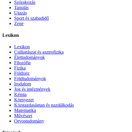
Szórakozás
Tanulás
Utazás
Sport és szabadidő
Zene
Lexikon
Lexikon
Csillagászat és asztrofizika
Élettudományok
Filozófia
Fizika
Földrajz
Földtudományok
Irodalom
Jog és intézmények
Kémia
Környezet
Közgazdaságtan és gazdálkodás
Matematika
Művészet
Orvostudomány