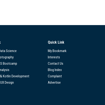
k
Quick Link
 Data Science
My Bookmark
hotography
Interests
SS Bootcamp
Contact Us
nalysis
Blog Index
 & Kotlin Development
Complaint
/UX Design
Advertise