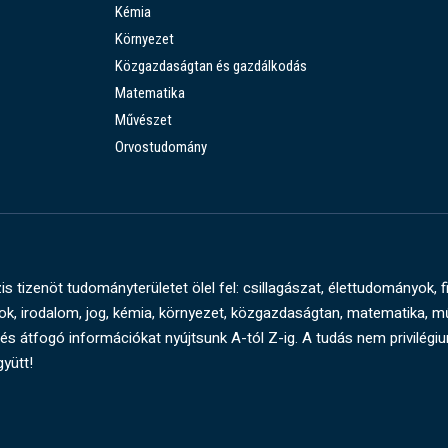
Kémia
Környezet
Közgazdaságtan és gazdálkodás
Matematika
Művészet
Orvostudomány
s tizenöt tudományterületet ölel fel: csillagászat, élettudományok, f
, irodalom, jog, kémia, környezet, közgazdaságtan, matematika, 
és átfogó információkat nyújtsunk A-tól Z-ig. A tudás nem privilégi
gyütt!