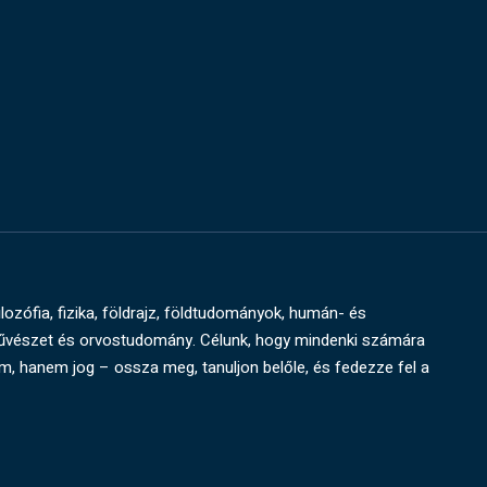
ilozófia, fizika, földrajz, földtudományok, humán- és
művészet és orvostudomány. Célunk, hogy mindenki számára
um, hanem jog – ossza meg, tanuljon belőle, és fedezze fel a