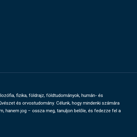
ilozófia, fizika, földrajz, földtudományok, humán- és
művészet és orvostudomány. Célunk, hogy mindenki számára
um, hanem jog – ossza meg, tanuljon belőle, és fedezze fel a