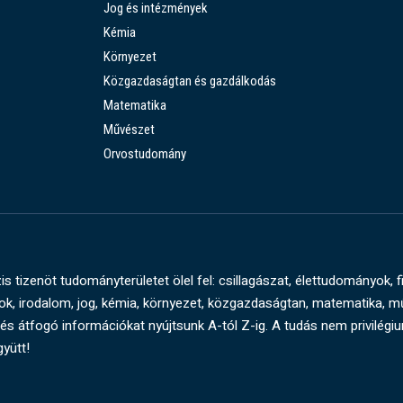
Jog és intézmények
Kémia
Környezet
Közgazdaságtan és gazdálkodás
Matematika
Művészet
Orvostudomány
s tizenöt tudományterületet ölel fel: csillagászat, élettudományok, f
, irodalom, jog, kémia, környezet, közgazdaságtan, matematika, 
és átfogó információkat nyújtsunk A-tól Z-ig. A tudás nem privilégi
gyütt!