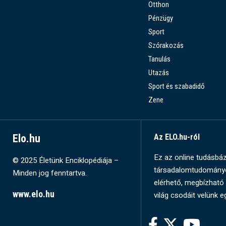
Otthon
Pénzügy
Sport
Szórakozás
Tanulás
Utazás
Sport és szabadidő
Zene
Elo.hu
Az ELO.hu-ról
Ez az online tudásbázi
© 2025 Életünk Enciklopédiája –
társadalomtudományok
Minden jog fenntartva.
elérhető, megbízható 
www.elo.hu
világ csodáit velünk e