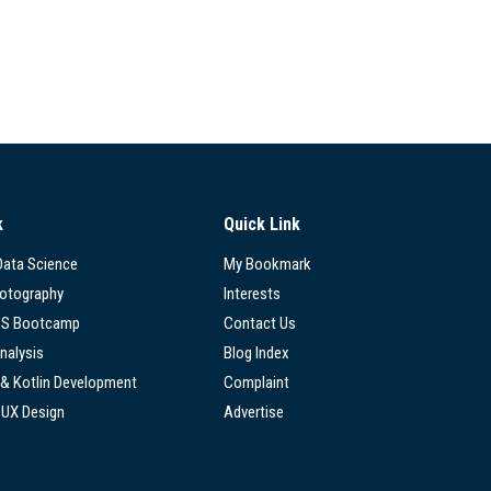
k
Quick Link
 Data Science
My Bookmark
hotography
Interests
SS Bootcamp
Contact Us
nalysis
Blog Index
 & Kotlin Development
Complaint
/UX Design
Advertise