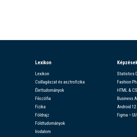
Lexikon
Képzése
Lexikon
Statistics
Csillagászat és asztrofizika
Fashion P
Élettudományok
HTML & C
Filozófia
Business A
Fizika
Android 12
Földrajz
Figma – UI
Földtudományok
Irodalom