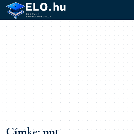
Címke:
ppt