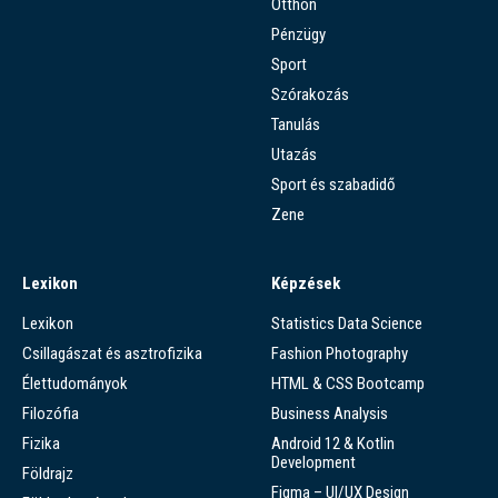
Otthon
Pénzügy
Sport
Szórakozás
Tanulás
Utazás
Sport és szabadidő
Zene
Lexikon
Képzések
Lexikon
Statistics Data Science
Csillagászat és asztrofizika
Fashion Photography
Élettudományok
HTML & CSS Bootcamp
Filozófia
Business Analysis
Fizika
Android 12 & Kotlin
Development
Földrajz
Figma – UI/UX Design