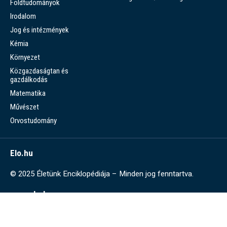
Földtudományok
Irodalom
Jog és intézmények
Kémia
Környezet
Közgazdaságtan és
gazdálkodás
Matematika
Művészet
Orvostudomány
Elo.hu
© 2025 Életünk Enciklopédiája – Minden jog fenntartva.
www.elo.hu
Az ELO.hu-ról