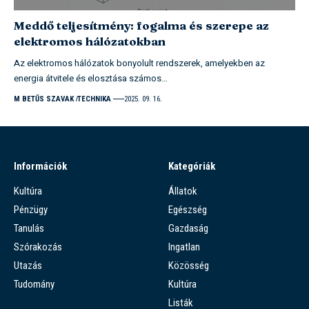
Meddő teljesítmény: fogalma és szerepe az
elektromos hálózatokban
Az elektromos hálózatok bonyolult rendszerek, amelyekben az
energia átvitele és elosztása számos…
M BETŰS SZAVAK
TECHNIKA
2025. 09. 16.
Információk
Kategóriák
Kultúra
Állatok
Pénzügy
Egészség
Tanulás
Gazdaság
Szórakozás
Ingatlan
Utazás
Közösség
Tudomány
Kultúra
Listák