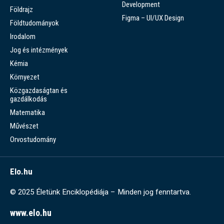
Development
Földrajz
Figma – UI/UX Design
Földtudományok
Irodalom
Jog és intézmények
Kémia
Környezet
Közgazdaságtan és
gazdálkodás
Matematika
Művészet
Orvostudomány
Elo.hu
© 2025 Életünk Enciklopédiája – Minden jog fenntartva.
www.elo.hu