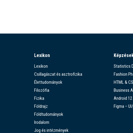
Lexikon
Képzése
Lexikon
Statistics
Csillagászat és asztrofizika
Fashion P
Élettudományok
HTML & C
Filozófia
Business A
Fizika
Android 12
Földrajz
Figma – UI
Földtudományok
Irodalom
Jog és intézmények