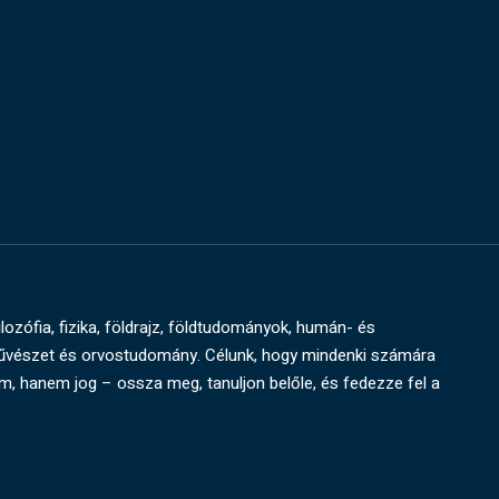
ilozófia, fizika, földrajz, földtudományok, humán- és
művészet és orvostudomány. Célunk, hogy mindenki számára
um, hanem jog – ossza meg, tanuljon belőle, és fedezze fel a