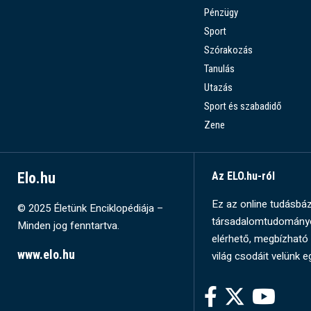
Pénzügy
Sport
Szórakozás
Tanulás
Utazás
Sport és szabadidő
Zene
Elo.hu
Az ELO.hu-ról
Ez az online tudásbázi
© 2025 Életünk Enciklopédiája –
társadalomtudományok
Minden jog fenntartva.
elérhető, megbízható 
www.elo.hu
világ csodáit velünk e