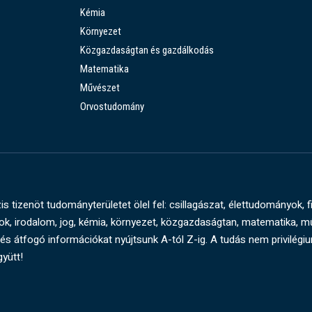
Kémia
Környezet
Közgazdaságtan és gazdálkodás
Matematika
Művészet
Orvostudomány
s tizenöt tudományterületet ölel fel: csillagászat, élettudományok, f
, irodalom, jog, kémia, környezet, közgazdaságtan, matematika, 
és átfogó információkat nyújtsunk A-tól Z-ig. A tudás nem privilégi
gyütt!