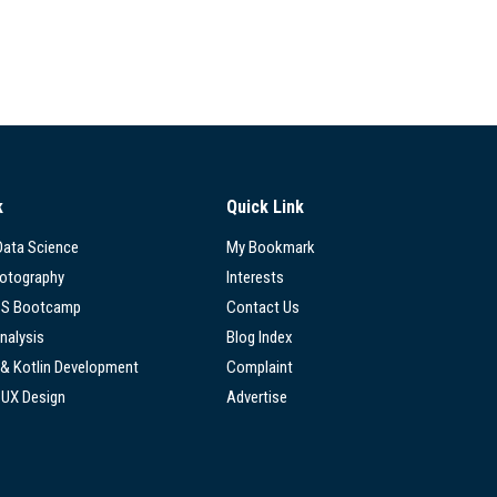
k
Quick Link
 Data Science
My Bookmark
hotography
Interests
SS Bootcamp
Contact Us
nalysis
Blog Index
 & Kotlin Development
Complaint
/UX Design
Advertise