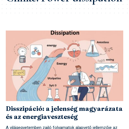
Disszipáció: a jelenség magyarázata
és az energiaveszteség
A világegyetemben zajló folyamatok alapvető jellemzője az