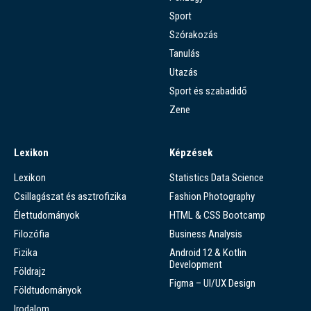
Sport
Szórakozás
Tanulás
Utazás
Sport és szabadidő
Zene
Lexikon
Képzések
Lexikon
Statistics Data Science
Csillagászat és asztrofizika
Fashion Photography
Élettudományok
HTML & CSS Bootcamp
Filozófia
Business Analysis
Fizika
Android 12 & Kotlin
Development
Földrajz
Figma – UI/UX Design
Földtudományok
Irodalom