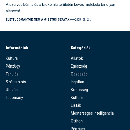
A szerves kémia és a biokémia területén kevés molekula bír olyan
alapvető…
ÉLETTUDOMÁNYOK
KÉMIA
P BETŰS SZAVAK
2025. 09. 21.
Információk
Kategóriák
Kultúra
Állatok
Pénzügy
Egészség
Tanulás
Gazdaság
Szórakozás
Ingatlan
Utazás
Közösség
Tudomány
Kultúra
Listák
Mesterséges Intelligencia
Otthon
Pénzügy