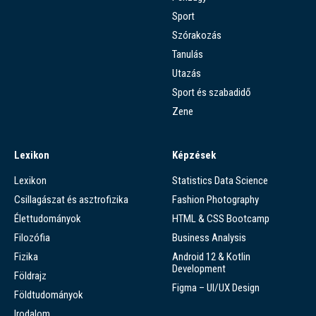
Sport
Szórakozás
Tanulás
Utazás
Sport és szabadidő
Zene
Lexikon
Képzések
Lexikon
Statistics Data Science
Csillagászat és asztrofizika
Fashion Photography
Élettudományok
HTML & CSS Bootcamp
Filozófia
Business Analysis
Fizika
Android 12 & Kotlin
Development
Földrajz
Figma – UI/UX Design
Földtudományok
Irodalom