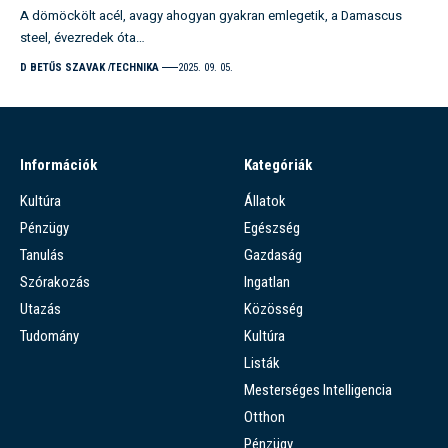
A dömöckölt acél, avagy ahogyan gyakran emlegetik, a Damascus
steel, évezredek óta…
D BETŰS SZAVAK
TECHNIKA
2025. 09. 05.
Információk
Kategóriák
Kultúra
Állatok
Pénzügy
Egészség
Tanulás
Gazdaság
Szórakozás
Ingatlan
Utazás
Közösség
Tudomány
Kultúra
Listák
Mesterséges Intelligencia
Otthon
Pénzügy