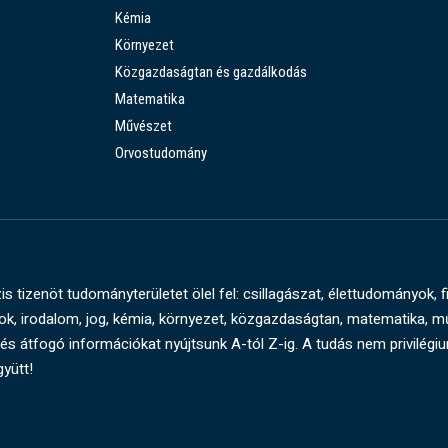
Kémia
Környezet
Közgazdaságtan és gazdálkodás
Matematika
Művészet
Orvostudomány
s tizenöt tudományterületet ölel fel: csillagászat, élettudományok, f
, irodalom, jog, kémia, környezet, közgazdaságtan, matematika, 
és átfogó információkat nyújtsunk A-tól Z-ig. A tudás nem privilégi
gyütt!