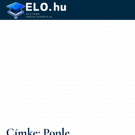
Címke:
Pople