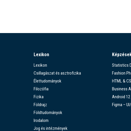
Lexikon
Képzése
Lexikon
Statistics
Csillagászat és asztrofizika
Fashion P
Élettudományok
HTML & C
Filozófia
Business A
Fizika
Android 12
Földrajz
Figma – UI
Földtudományok
Irodalom
Jog és intézmények