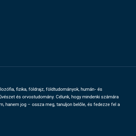
ilozófia, fizika, földrajz, földtudományok, humán- és
művészet és orvostudomány. Célunk, hogy mindenki számára
um, hanem jog – ossza meg, tanuljon belőle, és fedezze fel a