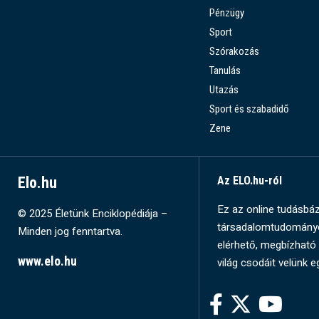
Pénzügy
Sport
Szórakozás
Tanulás
Utazás
Sport és szabadidő
Zene
Elo.hu
Az ELO.hu-ról
Ez az online tudásbázi
© 2025 Életünk Enciklopédiája –
társadalomtudományok
Minden jog fenntartva.
elérhető, megbízható 
www.elo.hu
világ csodáit velünk e