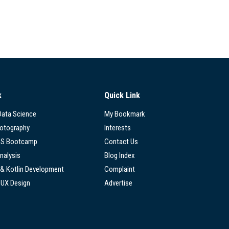
k
Quick Link
 Data Science
My Bookmark
hotography
Interests
SS Bootcamp
Contact Us
nalysis
Blog Index
 & Kotlin Development
Complaint
/UX Design
Advertise