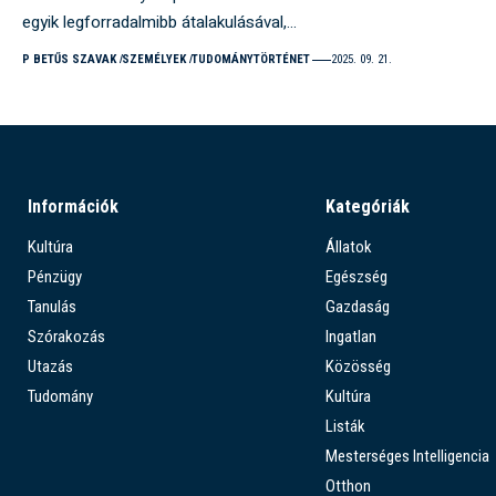
egyik legforradalmibb átalakulásával,…
P BETŰS SZAVAK
SZEMÉLYEK
TUDOMÁNYTÖRTÉNET
2025. 09. 21.
Információk
Kategóriák
Kultúra
Állatok
Pénzügy
Egészség
Tanulás
Gazdaság
Szórakozás
Ingatlan
Utazás
Közösség
Tudomány
Kultúra
Listák
Mesterséges Intelligencia
Otthon