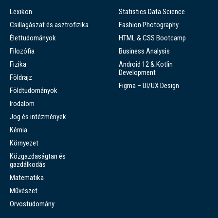
Lexikon
Statistics Data Science
Csillagászat és asztrofizika
Fashion Photography
Élettudományok
HTML & CSS Bootcamp
Filozófia
Business Analysis
Fizika
Android 12 & Kotlin
Development
Földrajz
Figma – UI/UX Design
Földtudományok
Irodalom
Jog és intézmények
Kémia
Környezet
Közgazdaságtan és
gazdálkodás
Matematika
Művészet
Orvostudomány