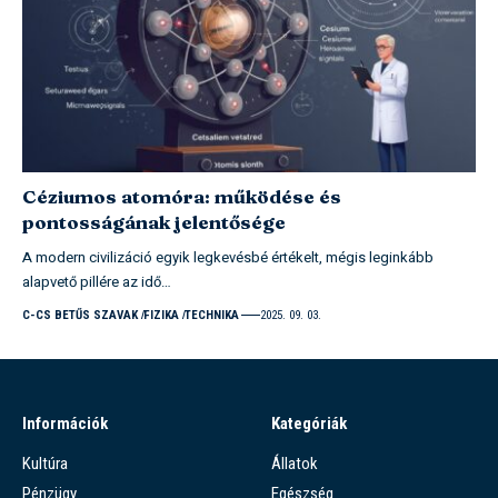
Céziumos atomóra: működése és
pontosságának jelentősége
A modern civilizáció egyik legkevésbé értékelt, mégis leginkább
alapvető pillére az idő…
C-CS BETŰS SZAVAK
FIZIKA
TECHNIKA
2025. 09. 03.
Információk
Kategóriák
Kultúra
Állatok
Pénzügy
Egészség