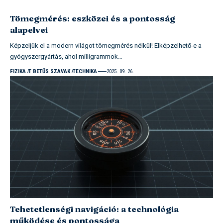
Tömegmérés: eszközei és a pontosság
alapelvei
Képzeljük el a modern világot tömegmérés nélkül! Elképzelhető-e a
gyógyszergyártás, ahol milligrammok…
FIZIKA
T BETŰS SZAVAK
TECHNIKA
2025. 09. 26.
Tehetetlenségi navigáció: a technológia
működése és pontossága