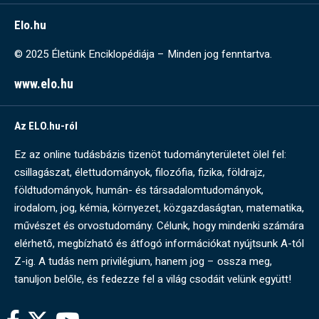
Elo.hu
© 2025 Életünk Enciklopédiája – Minden jog fenntartva.
www.elo.hu
Az ELO.hu-ról
Ez az online tudásbázis tizenöt tudományterületet ölel fel:
csillagászat, élettudományok, filozófia, fizika, földrajz,
földtudományok, humán- és társadalomtudományok,
irodalom, jog, kémia, környezet, közgazdaságtan, matematika,
művészet és orvostudomány. Célunk, hogy mindenki számára
elérhető, megbízható és átfogó információkat nyújtsunk A-tól
Z-ig. A tudás nem privilégium, hanem jog – ossza meg,
tanuljon belőle, és fedezze fel a világ csodáit velünk együtt!