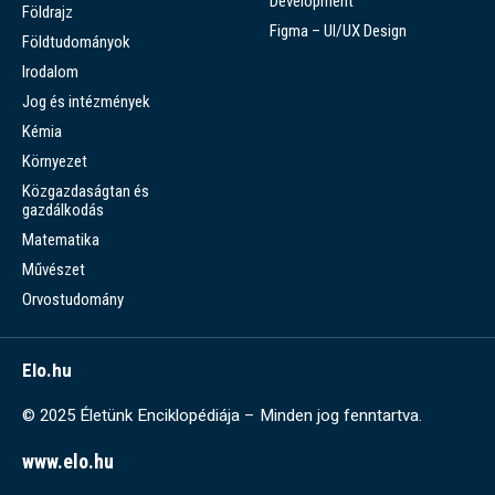
Development
Földrajz
Figma – UI/UX Design
Földtudományok
Irodalom
Jog és intézmények
Kémia
Környezet
Közgazdaságtan és
gazdálkodás
Matematika
Művészet
Orvostudomány
Elo.hu
© 2025 Életünk Enciklopédiája – Minden jog fenntartva.
www.elo.hu