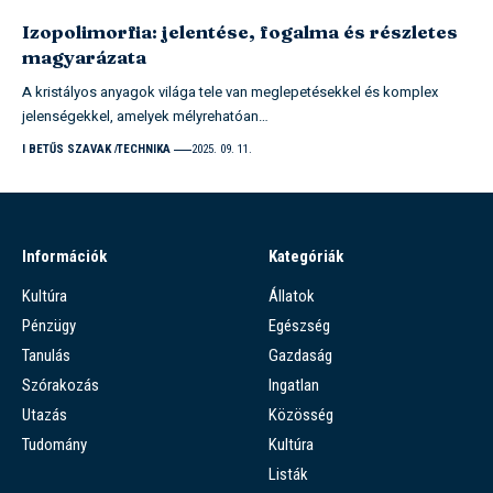
Izopolimorfia: jelentése, fogalma és részletes
magyarázata
A kristályos anyagok világa tele van meglepetésekkel és komplex
jelenségekkel, amelyek mélyrehatóan…
I BETŰS SZAVAK
TECHNIKA
2025. 09. 11.
Információk
Kategóriák
Kultúra
Állatok
Pénzügy
Egészség
Tanulás
Gazdaság
Szórakozás
Ingatlan
Utazás
Közösség
Tudomány
Kultúra
Listák