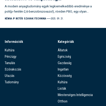
A modern anyagtudomány egyik legkiemelkedőbb eredménye a
poli(p-fenilén-2,6-benzobiszoxazol), röviden PBO, egy olyan…
KÉMIA
P BETŰS SZAVAK
TECHNIKA
2025. 09. 21.
Információk
Kategóriák
Kultúra
Állatok
Pénzügy
Egészség
Tanulás
Gazdaság
Szórakozás
Ingatlan
Utazás
Közösség
Tudomány
Kultúra
Listák
Mesterséges Intelligencia
Otthon