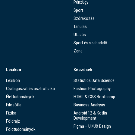
Pénzügy
Sport
Szórakozás
Tanulás
Utazás
Sport és szabadidő
Zene
Lexikon
Képzések
Lexikon
Statistics Data Science
Csillagászat és asztrofizika
Fashion Photography
Élettudományok
HTML & CSS Bootcamp
Filozófia
Business Analysis
Fizika
Android 12 & Kotlin
Development
Földrajz
Figma – UI/UX Design
Földtudományok