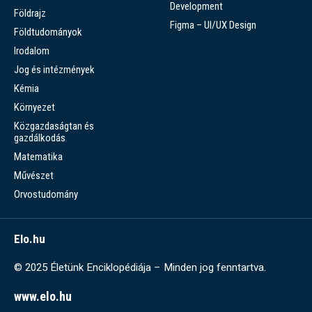
Development
Földrajz
Figma – UI/UX Design
Földtudományok
Irodalom
Jog és intézmények
Kémia
Környezet
Közgazdaságtan és
gazdálkodás
Matematika
Művészet
Orvostudomány
Elo.hu
© 2025 Életünk Enciklopédiája – Minden jog fenntartva.
www.elo.hu