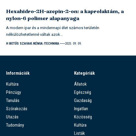
Hexahidro-2H-azepin-2-on: a kaprolaktám, a
nylon-6 polimer alapanyaga
A modern ipar és a mindennapi élet számos területén
nélkülözhetetlenné váltak azok…
H BETŰS SZAVAK
KÉMIA
TECHNIKA
2025. 09. 09.
Információk
Kategóriák
Kultúra
Állatok
Pénzügy
Egészség
Tanulás
Gazdaság
Szórakozás
Ingatlan
Utazás
Közösség
Tudomány
Kultúra
Listák