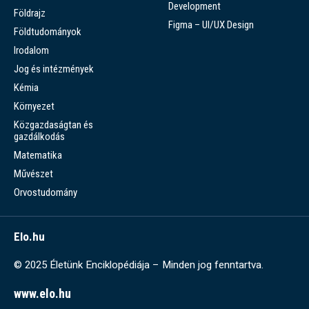
Development
Földrajz
Figma – UI/UX Design
Földtudományok
Irodalom
Jog és intézmények
Kémia
Környezet
Közgazdaságtan és
gazdálkodás
Matematika
Művészet
Orvostudomány
Elo.hu
© 2025 Életünk Enciklopédiája – Minden jog fenntartva.
www.elo.hu