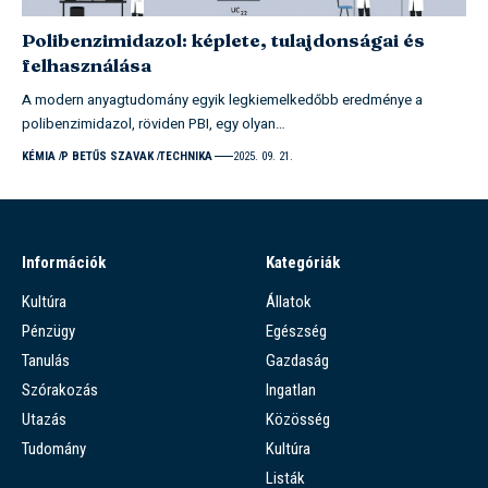
Polibenzimidazol: képlete, tulajdonságai és
felhasználása
A modern anyagtudomány egyik legkiemelkedőbb eredménye a
polibenzimidazol, röviden PBI, egy olyan…
KÉMIA
P BETŰS SZAVAK
TECHNIKA
2025. 09. 21.
Információk
Kategóriák
Kultúra
Állatok
Pénzügy
Egészség
Tanulás
Gazdaság
Szórakozás
Ingatlan
Utazás
Közösség
Tudomány
Kultúra
Listák