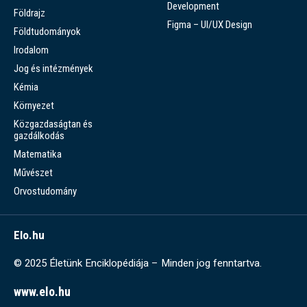
Development
Földrajz
Figma – UI/UX Design
Földtudományok
Irodalom
Jog és intézmények
Kémia
Környezet
Közgazdaságtan és
gazdálkodás
Matematika
Művészet
Orvostudomány
Elo.hu
© 2025 Életünk Enciklopédiája – Minden jog fenntartva.
www.elo.hu