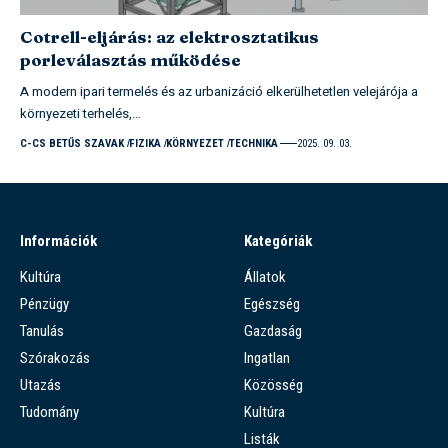
Cotrell-eljárás: az elektrosztatikus
porleválasztás működése
A modern ipari termelés és az urbanizáció elkerülhetetlen velejárója a
környezeti terhelés,…
C-CS BETŰS SZAVAK
FIZIKA
KÖRNYEZET
TECHNIKA
2025. 09. 03.
Információk
Kategóriák
Kultúra
Állatok
Pénzügy
Egészség
Tanulás
Gazdaság
Szórakozás
Ingatlan
Utazás
Közösség
Tudomány
Kultúra
Listák