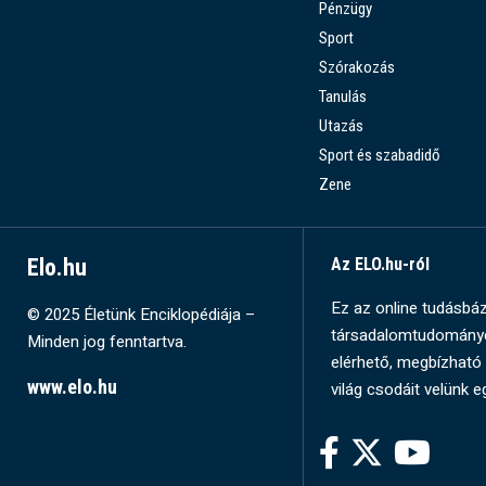
Pénzügy
Sport
Szórakozás
Tanulás
Utazás
Sport és szabadidő
Zene
Elo.hu
Az ELO.hu-ról
Ez az online tudásbázi
© 2025 Életünk Enciklopédiája –
társadalomtudományok
Minden jog fenntartva.
elérhető, megbízható 
www.elo.hu
világ csodáit velünk e