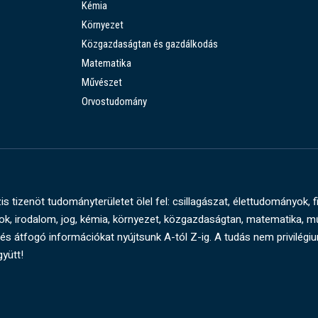
Kémia
Környezet
Közgazdaságtan és gazdálkodás
Matematika
Művészet
Orvostudomány
s tizenöt tudományterületet ölel fel: csillagászat, élettudományok, f
, irodalom, jog, kémia, környezet, közgazdaságtan, matematika, 
és átfogó információkat nyújtsunk A-tól Z-ig. A tudás nem privilégi
gyütt!