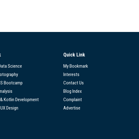
k
Quick Link
 Data Science
My Bookmark
hotography
Interests
SS Bootcamp
Contact Us
nalysis
Blog Index
 & Kotlin Development
Complaint
/UX Design
Advertise