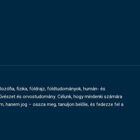
ilozófia, fizika, földrajz, földtudományok, humán- és
művészet és orvostudomány. Célunk, hogy mindenki számára
um, hanem jog – ossza meg, tanuljon belőle, és fedezze fel a