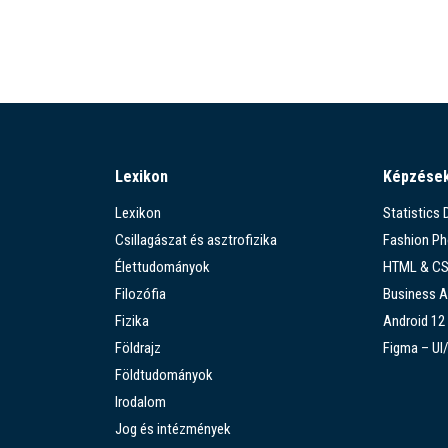
Lexikon
Képzése
Lexikon
Statistics
Csillagászat és asztrofizika
Fashion P
Élettudományok
HTML & C
Filozófia
Business A
Fizika
Android 12
Földrajz
Figma – UI
Földtudományok
Irodalom
Jog és intézmények