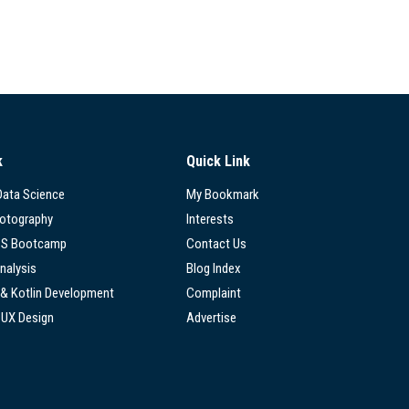
k
Quick Link
 Data Science
My Bookmark
hotography
Interests
SS Bootcamp
Contact Us
nalysis
Blog Index
 & Kotlin Development
Complaint
/UX Design
Advertise