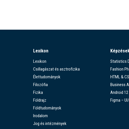
Lexikon
Képzése
Lexikon
Statistics
Csillagászat és asztrofizika
Fashion P
Élettudományok
HTML & C
Filozófia
Business A
Fizika
Android 12
Földrajz
Figma – UI
Földtudományok
Irodalom
Jog és intézmények