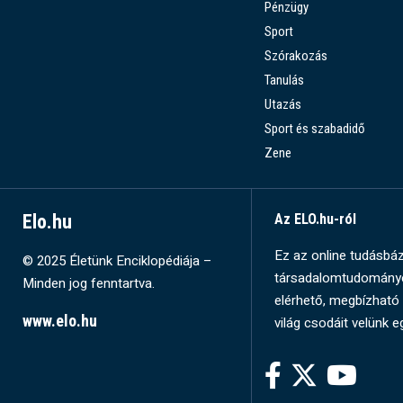
Pénzügy
Sport
Szórakozás
Tanulás
Utazás
Sport és szabadidő
Zene
Elo.hu
Az ELO.hu-ról
Ez az online tudásbázi
© 2025 Életünk Enciklopédiája –
társadalomtudományok
Minden jog fenntartva.
elérhető, megbízható 
www.elo.hu
világ csodáit velünk e