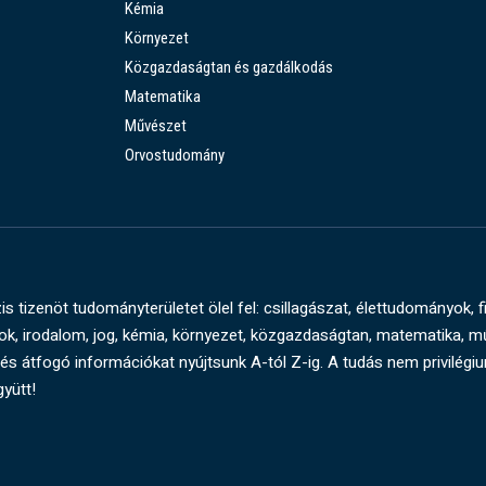
Kémia
Környezet
Közgazdaságtan és gazdálkodás
Matematika
Művészet
Orvostudomány
s tizenöt tudományterületet ölel fel: csillagászat, élettudományok, f
, irodalom, jog, kémia, környezet, közgazdaságtan, matematika, 
és átfogó információkat nyújtsunk A-tól Z-ig. A tudás nem privilégi
gyütt!