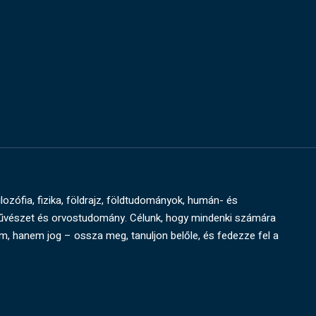
ilozófia, fizika, földrajz, földtudományok, humán- és
művészet és orvostudomány. Célunk, hogy mindenki számára
um, hanem jog – ossza meg, tanuljon belőle, és fedezze fel a