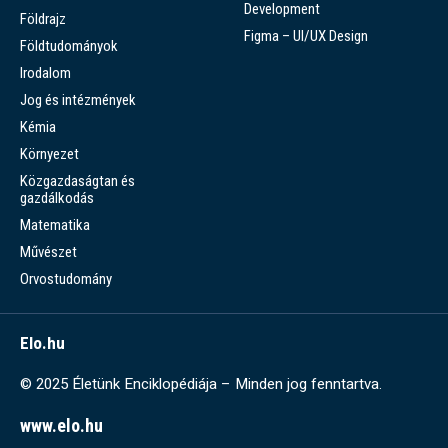
Development
Földrajz
Figma – UI/UX Design
Földtudományok
Irodalom
Jog és intézmények
Kémia
Környezet
Közgazdaságtan és
gazdálkodás
Matematika
Művészet
Orvostudomány
Elo.hu
© 2025 Életünk Enciklopédiája – Minden jog fenntartva.
www.elo.hu