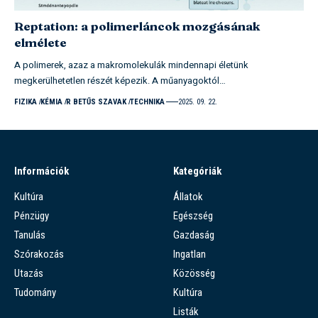
Reptation: a polimerláncok mozgásának
elmélete
A polimerek, azaz a makromolekulák mindennapi életünk
megkerülhetetlen részét képezik. A műanyagoktól…
FIZIKA
KÉMIA
R BETŰS SZAVAK
TECHNIKA
2025. 09. 22.
Információk
Kategóriák
Kultúra
Állatok
Pénzügy
Egészség
Tanulás
Gazdaság
Szórakozás
Ingatlan
Utazás
Közösség
Tudomány
Kultúra
Listák