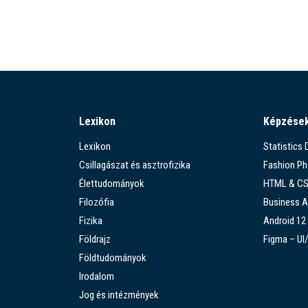
Lexikon
Képzése
Lexikon
Statistics
Csillagászat és asztrofizika
Fashion P
Élettudományok
HTML & C
Filozófia
Business A
Fizika
Android 12
Földrajz
Figma – UI
Földtudományok
Irodalom
Jog és intézmények