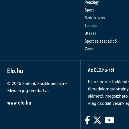
Pénzügy
Sport
Szórakozás
Tanulás
Utazás
Sport és szabadidő
Zene
Elo.hu
Az ELO.hu-ról
Ez az online tudásbázi
© 2025 Életünk Enciklopédiája –
társadalomtudományok
Minden jog fenntartva.
elérhető, megbízható 
www.elo.hu
világ csodáit velünk e