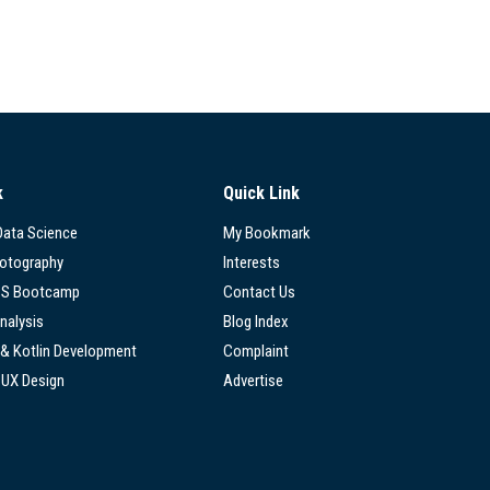
k
Quick Link
 Data Science
My Bookmark
hotography
Interests
SS Bootcamp
Contact Us
nalysis
Blog Index
 & Kotlin Development
Complaint
/UX Design
Advertise