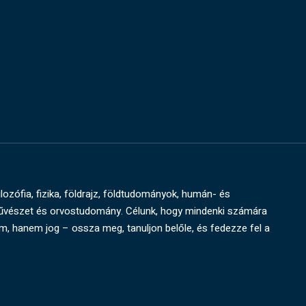
ilozófia, fizika, földrajz, földtudományok, humán- és
művészet és orvostudomány. Célunk, hogy mindenki számára
um, hanem jog – ossza meg, tanuljon belőle, és fedezze fel a