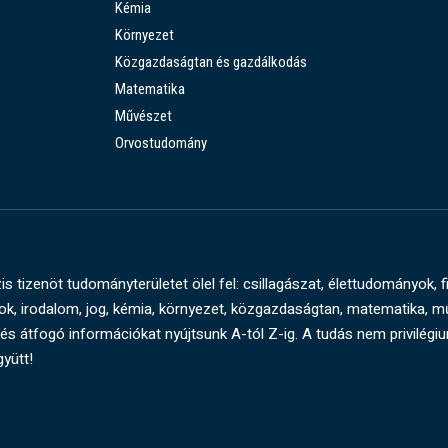
Kémia
Környezet
Közgazdaságtan és gazdálkodás
Matematika
Művészet
Orvostudomány
s tizenöt tudományterületet ölel fel: csillagászat, élettudományok, f
, irodalom, jog, kémia, környezet, közgazdaságtan, matematika, 
és átfogó információkat nyújtsunk A-tól Z-ig. A tudás nem privilégi
gyütt!