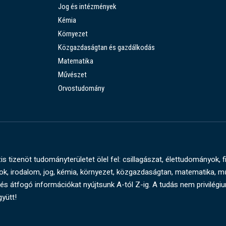
Jog és intézmények
Kémia
Környezet
Közgazdaságtan és gazdálkodás
Matematika
Művészet
Orvostudomány
s tizenöt tudományterületet ölel fel: csillagászat, élettudományok, f
, irodalom, jog, kémia, környezet, közgazdaságtan, matematika, 
és átfogó információkat nyújtsunk A-tól Z-ig. A tudás nem privilégi
gyütt!