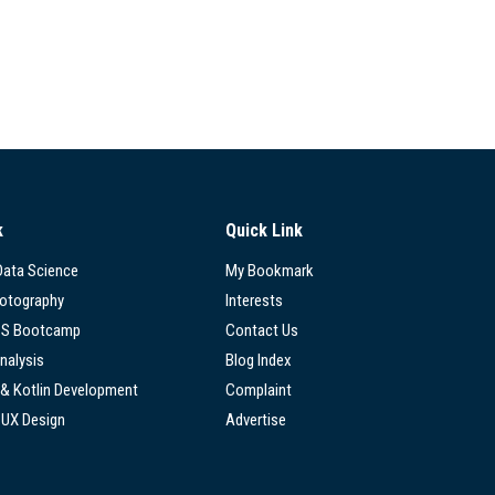
k
Quick Link
 Data Science
My Bookmark
hotography
Interests
SS Bootcamp
Contact Us
nalysis
Blog Index
 & Kotlin Development
Complaint
/UX Design
Advertise