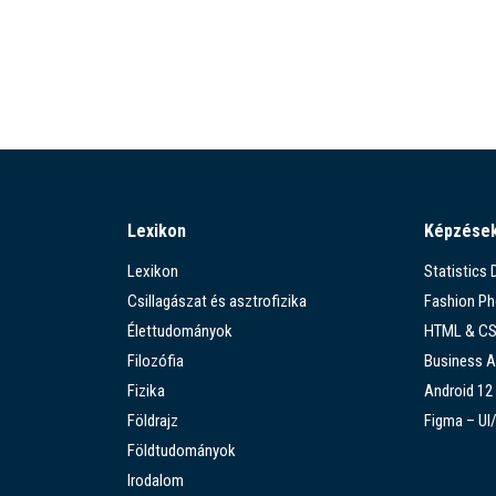
Lexikon
Képzése
Lexikon
Statistics
Csillagászat és asztrofizika
Fashion P
Élettudományok
HTML & C
Filozófia
Business A
Fizika
Android 12
Földrajz
Figma – UI
Földtudományok
Irodalom