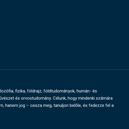
ilozófia, fizika, földrajz, földtudományok, humán- és
művészet és orvostudomány. Célunk, hogy mindenki számára
um, hanem jog – ossza meg, tanuljon belőle, és fedezze fel a