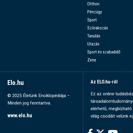
Otthon
Pénzügy
Sport
Szórakozás
Tanulás
Utazás
Sport és szabadidő
Zene
Elo.hu
Az ELO.hu-ról
Ez az online tudásbázi
© 2025 Életünk Enciklopédiája –
társadalomtudományok
Minden jog fenntartva.
elérhető, megbízható 
www.elo.hu
világ csodáit velünk e