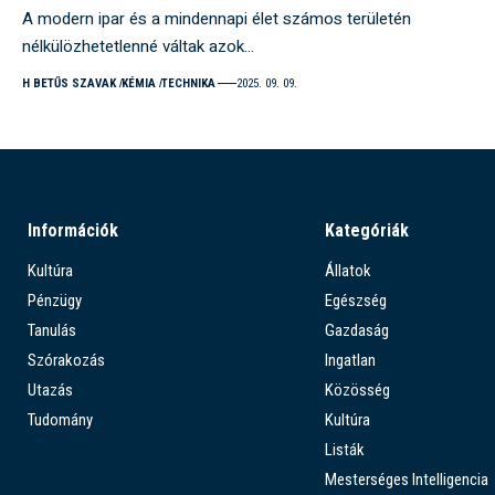
A modern ipar és a mindennapi élet számos területén
nélkülözhetetlenné váltak azok…
H BETŰS SZAVAK
KÉMIA
TECHNIKA
2025. 09. 09.
Információk
Kategóriák
Kultúra
Állatok
Pénzügy
Egészség
Tanulás
Gazdaság
Szórakozás
Ingatlan
Utazás
Közösség
Tudomány
Kultúra
Listák
Mesterséges Intelligencia