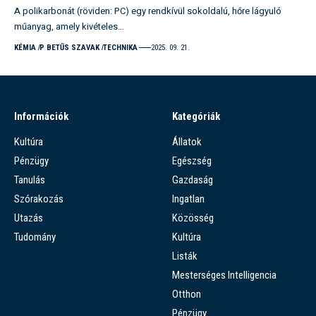
A polikarbonát (röviden: PC) egy rendkívül sokoldalú, hőre lágyuló
műanyag, amely kivételes…
KÉMIA
P BETŰS SZAVAK
TECHNIKA
2025. 09. 21.
Információk
Kategóriák
Kultúra
Állatok
Pénzügy
Egészség
Tanulás
Gazdaság
Szórakozás
Ingatlan
Utazás
Közösség
Tudomány
Kultúra
Listák
Mesterséges Intelligencia
Otthon
Pénzügy