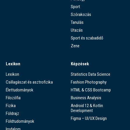
Sport
Szórakozás
Tanulás
Utazás
Sport és szabadidő
Zene
Lexikon
Képzések
Lexikon
Statistics Data Science
Csillagászat és asztrofizika
Fashion Photography
Élettudományok
HTML & CSS Bootcamp
Filozófia
Business Analysis
Fizika
Android 12 & Kotlin
Development
Földrajz
Figma – UI/UX Design
Földtudományok
Irodalom