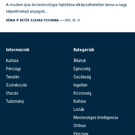
A modern ipar és technológia fejlődése elképzelhetetlen lenne a nagy
teljesítményű anyagok,…
KÉMIA
P BETŰS SZAVAK
TECHNIKA
2025. 09. 21.
Információk
Kategóriák
Kultúra
Állatok
Pénzügy
Egészség
Tanulás
Gazdaság
Szórakozás
Ingatlan
Utazás
Közösség
Tudomány
Kultúra
Listák
Mesterséges Intelligencia
Otthon
Pénzügy