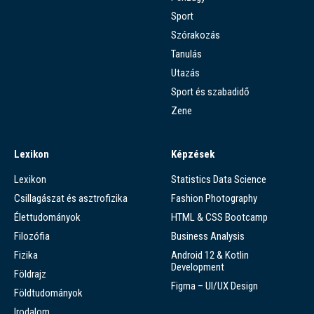
Sport
Szórakozás
Tanulás
Utazás
Sport és szabadidő
Zene
Lexikon
Képzések
Lexikon
Statistics Data Science
Csillagászat és asztrofizika
Fashion Photography
Élettudományok
HTML & CSS Bootcamp
Filozófia
Business Analysis
Fizika
Android 12 & Kotlin
Development
Földrajz
Figma – UI/UX Design
Földtudományok
Irodalom