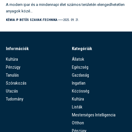
A modern ipar és a mindennapi élet számos területén elengedhetetlen
anyagok közé…
KÉMIA
P BETŰS SZAVAK
TECHNIKA
2025. 09. 21.
Információk
Kategóriák
Kultúra
Állatok
Pénzügy
Egészség
Tanulás
Gazdaság
Szórakozás
Ingatlan
Utazás
Közösség
Tudomány
Kultúra
Listák
Mesterséges Intelligencia
Otthon
Pénzügy