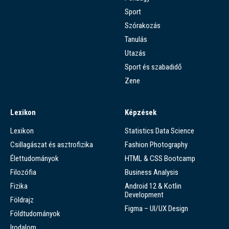
Sport
Szórakozás
Tanulás
Utazás
Sport és szabadidő
Zene
Lexikon
Képzések
Lexikon
Statistics Data Science
Csillagászat és asztrofizika
Fashion Photography
Élettudományok
HTML & CSS Bootcamp
Filozófia
Business Analysis
Fizika
Android 12 & Kotlin
Development
Földrajz
Figma – UI/UX Design
Földtudományok
Irodalom