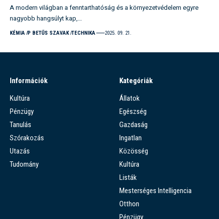
A modern világban a fenntarthatóság és a környezetvédelem egyre
nagyobb hangsúlyt kap,…
KÉMIA
P BETŰS SZAVAK
TECHNIKA
2025. 09. 21.
Információk
Kategóriák
Kultúra
Állatok
Pénzügy
Egészség
Tanulás
Gazdaság
Szórakozás
Ingatlan
Utazás
Közösség
Tudomány
Kultúra
Listák
Mesterséges Intelligencia
Otthon
Pénzügy