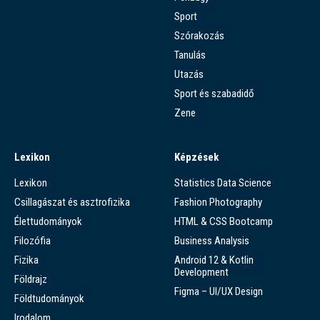
Sport
Szórakozás
Tanulás
Utazás
Sport és szabadidő
Zene
Lexikon
Képzések
Lexikon
Statistics Data Science
Csillagászat és asztrofizika
Fashion Photography
Élettudományok
HTML & CSS Bootcamp
Filozófia
Business Analysis
Fizika
Android 12 & Kotlin
Development
Földrajz
Figma – UI/UX Design
Földtudományok
Irodalom