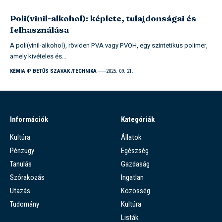
Poli(vinil-alkohol): képlete, tulajdonságai és
felhasználása
A poli(vinil-alkohol), röviden PVA vagy PVOH, egy szintetikus polimer,
amely kivételes és…
KÉMIA
P BETŰS SZAVAK
TECHNIKA
2025. 09. 21.
Információk
Kategóriák
Kultúra
Állatok
Pénzügy
Egészség
Tanulás
Gazdaság
Szórakozás
Ingatlan
Utazás
Közösség
Tudomány
Kultúra
Listák