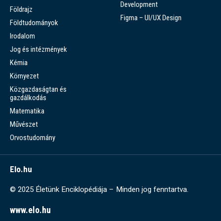
Development
Földrajz
Figma – UI/UX Design
Földtudományok
Irodalom
Jog és intézmények
Kémia
Környezet
Közgazdaságtan és
gazdálkodás
Matematika
Művészet
Orvostudomány
Elo.hu
© 2025 Életünk Enciklopédiája – Minden jog fenntartva.
www.elo.hu