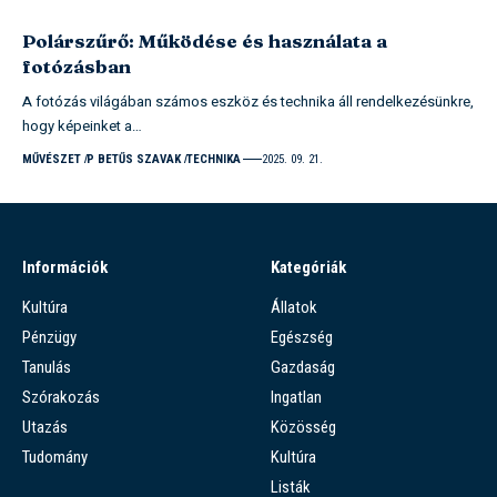
Polárszűrő: Működése és használata a
fotózásban
A fotózás világában számos eszköz és technika áll rendelkezésünkre,
hogy képeinket a…
MŰVÉSZET
P BETŰS SZAVAK
TECHNIKA
2025. 09. 21.
Információk
Kategóriák
Kultúra
Állatok
Pénzügy
Egészség
Tanulás
Gazdaság
Szórakozás
Ingatlan
Utazás
Közösség
Tudomány
Kultúra
Listák