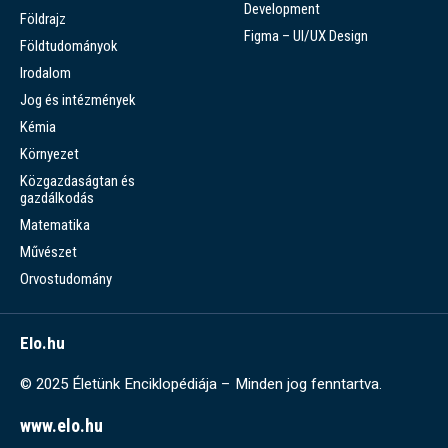
Development
Földrajz
Figma – UI/UX Design
Földtudományok
Irodalom
Jog és intézmények
Kémia
Környezet
Közgazdaságtan és
gazdálkodás
Matematika
Művészet
Orvostudomány
Elo.hu
© 2025 Életünk Enciklopédiája – Minden jog fenntartva.
www.elo.hu