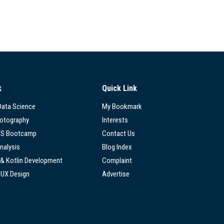
k
Quick Link
 Data Science
My Bookmark
hotography
Interests
SS Bootcamp
Contact Us
nalysis
Blog Index
 & Kotlin Development
Complaint
/UX Design
Advertise