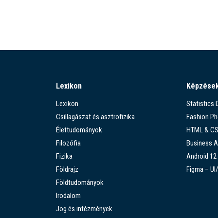
Lexikon
Képzése
Lexikon
Statistics
Csillagászat és asztrofizika
Fashion P
Élettudományok
HTML & C
Filozófia
Business A
Fizika
Android 12
Földrajz
Figma – UI
Földtudományok
Irodalom
Jog és intézmények