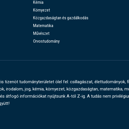
Kémia
Környezet
Közgazdaságtan és gazdálkodás
Matematika
Művészet
Orvostudomány
s tizenöt tudományterületet ölel fel: csillagászat, élettudományok, f
, irodalom, jog, kémia, környezet, közgazdaságtan, matematika, 
és átfogó információkat nyújtsunk A-tól Z-ig. A tudás nem privilégi
gyütt!