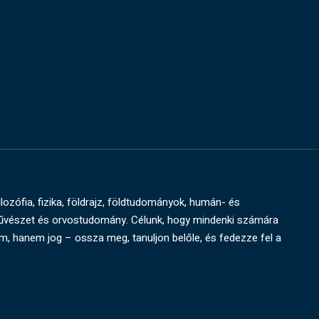
ilozófia, fizika, földrajz, földtudományok, humán- és
művészet és orvostudomány. Célunk, hogy mindenki számára
um, hanem jog – ossza meg, tanuljon belőle, és fedezze fel a