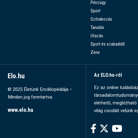
Pénzügy
Sport
Szórakozás
Tanulás
Utazás
Sport és szabadidő
Zene
Elo.hu
Az ELO.hu-ról
Ez az online tudásbázi
© 2025 Életünk Enciklopédiája –
társadalomtudományok
Minden jog fenntartva.
elérhető, megbízható 
www.elo.hu
világ csodáit velünk e