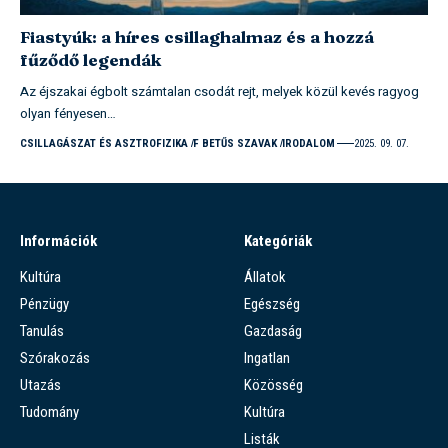
Fiastyúk: a híres csillaghalmaz és a hozzá
fűződő legendák
Az éjszakai égbolt számtalan csodát rejt, melyek közül kevés ragyog
olyan fényesen…
CSILLAGÁSZAT ÉS ASZTROFIZIKA
F BETŰS SZAVAK
IRODALOM
2025. 09. 07.
Információk
Kategóriák
Kultúra
Állatok
Pénzügy
Egészség
Tanulás
Gazdaság
Szórakozás
Ingatlan
Utazás
Közösség
Tudomány
Kultúra
Listák