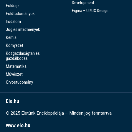
Development
Földrajz
Figma – UI/UX Design
Földtudományok
Irodalom
Jog és intézmények
Kémia
Környezet
Közgazdaságtan és
gazdálkodás
Matematika
Művészet
Orvostudomány
Elo.hu
© 2025 Életünk Enciklopédiája – Minden jog fenntartva.
www.elo.hu