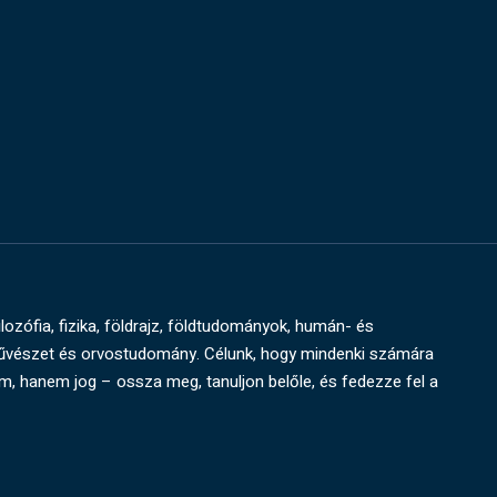
ilozófia, fizika, földrajz, földtudományok, humán- és
művészet és orvostudomány. Célunk, hogy mindenki számára
um, hanem jog – ossza meg, tanuljon belőle, és fedezze fel a