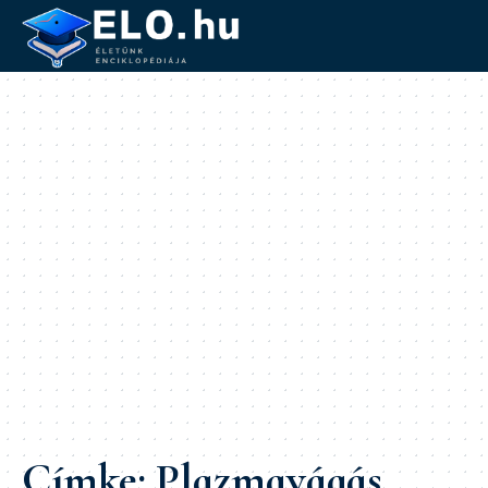
Címke:
Plazmavágás