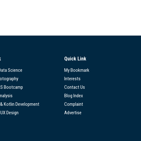
k
Quick Link
 Data Science
My Bookmark
hotography
Interests
SS Bootcamp
Contact Us
nalysis
Blog Index
 & Kotlin Development
Complaint
/UX Design
Advertise