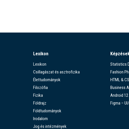
Lexikon
Képzése
Lexikon
Statistics
Csillagászat és asztrofizika
Fashion P
Élettudományok
HTML & C
Filozófia
Business A
Fizika
Android 12
Földrajz
Figma – UI
Földtudományok
Irodalom
Jog és intézmények