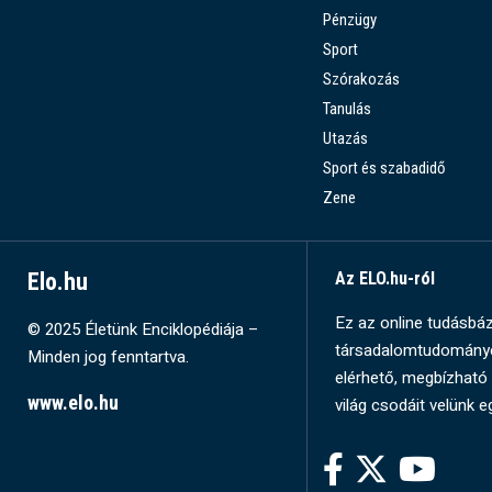
Pénzügy
Sport
Szórakozás
Tanulás
Utazás
Sport és szabadidő
Zene
Elo.hu
Az ELO.hu-ról
Ez az online tudásbázi
© 2025 Életünk Enciklopédiája –
társadalomtudományok
Minden jog fenntartva.
elérhető, megbízható 
www.elo.hu
világ csodáit velünk e