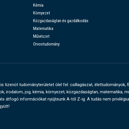
Kémia
Környezet
Közgazdaságtan és gazdálkodás
Matematika
Művészet
Orvostudomány
s tizenöt tudományterületet ölel fel: csillagászat, élettudományok, f
, irodalom, jog, kémia, környezet, közgazdaságtan, matematika, 
és átfogó információkat nyújtsunk A-tól Z-ig. A tudás nem privilégi
gyütt!