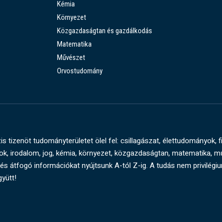
Kémia
Környezet
Közgazdaságtan és gazdálkodás
Matematika
Művészet
Orvostudomány
s tizenöt tudományterületet ölel fel: csillagászat, élettudományok, f
, irodalom, jog, kémia, környezet, közgazdaságtan, matematika, 
és átfogó információkat nyújtsunk A-tól Z-ig. A tudás nem privilégi
gyütt!