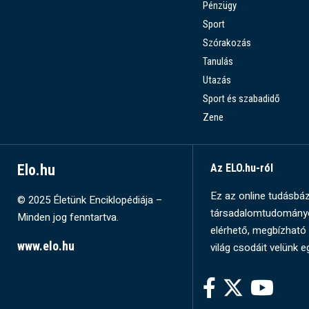
Pénzügy
Sport
Szórakozás
Tanulás
Utazás
Sport és szabadidő
Zene
Elo.hu
Az ELO.hu-ról
Ez az online tudásbázi
© 2025 Életünk Enciklopédiája –
társadalomtudományok
Minden jog fenntartva.
elérhető, megbízható 
www.elo.hu
világ csodáit velünk e