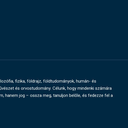
ilozófia, fizika, földrajz, földtudományok, humán- és
művészet és orvostudomány. Célunk, hogy mindenki számára
um, hanem jog – ossza meg, tanuljon belőle, és fedezze fel a