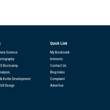
k
Quick Link
 Data Science
My Bookmark
hotography
Interests
SS Bootcamp
Contact Us
nalysis
Blog Index
 & Kotlin Development
Complaint
/UX Design
Advertise