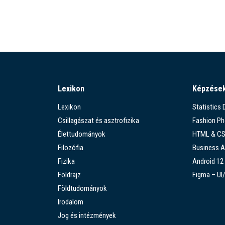
Lexikon
Képzése
Lexikon
Statistics
Csillagászat és asztrofizika
Fashion P
Élettudományok
HTML & C
Filozófia
Business A
Fizika
Android 12
Földrajz
Figma – UI
Földtudományok
Irodalom
Jog és intézmények