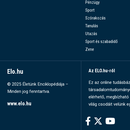
Pénzügy
Sport
Szórakozás
Tanulás
Utazás
Sport és szabadidő
Zene
Elo.hu
Az ELO.hu-ról
Ez az online tudásbázi
© 2025 Életünk Enciklopédiája –
társadalomtudományok
Minden jog fenntartva.
elérhető, megbízható 
www.elo.hu
világ csodáit velünk e