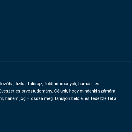
ilozófia, fizika, földrajz, földtudományok, humán- és
művészet és orvostudomány. Célunk, hogy mindenki számára
um, hanem jog – ossza meg, tanuljon belőle, és fedezze fel a