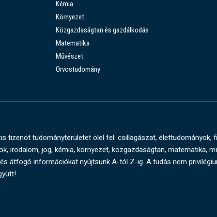
Kémia
Környezet
Közgazdaságtan és gazdálkodás
Matematika
Művészet
Orvostudomány
s tizenöt tudományterületet ölel fel: csillagászat, élettudományok, f
, irodalom, jog, kémia, környezet, közgazdaságtan, matematika, 
és átfogó információkat nyújtsunk A-tól Z-ig. A tudás nem privilégi
gyütt!