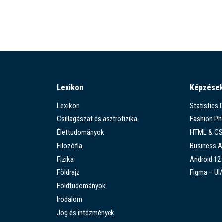
Lexikon
Képzése
Lexikon
Statistics
Csillagászat és asztrofizika
Fashion P
Élettudományok
HTML & C
Filozófia
Business A
Fizika
Android 12
Földrajz
Figma – UI
Földtudományok
Irodalom
Jog és intézmények