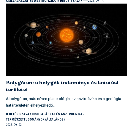
CSILLAGÁSZAT ÉS ASZTROFIZIKA
K BETŰS SZAVAK
2025. 09. 14.
Bolygótan: a bolygók tudománya és kutatási
területei
A bolygótan, más néven planetológia, az asztrofizika és a geológia
határterületén elhelyezkedő…
B BETŰS SZAVAK
CSILLAGÁSZAT ÉS ASZTROFIZIKA
TERMÉSZETTUDOMÁNYOK (ÁLTALÁNOS)
2025. 09. 02.