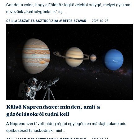
Gondolta volna, hogy a Földhöz legközelebbi bolygó, melyet gyakran
nevezünk „ikerbolygónknak” is,…
CSILLAGÁSZAT ÉS ASZTROFIZIKA
V BETŰS SZAVAK
2025. 09. 26.
Külső Naprendszer: minden, amit a
gázóriásokról tudni kell
A Naprendszer távoli, hideg régiói egy egészen másfajta planetáris
építkezésről tanúskodnak, mint…