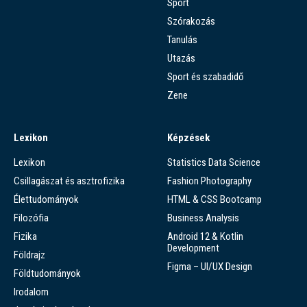
Sport
Szórakozás
Tanulás
Utazás
Sport és szabadidő
Zene
Lexikon
Képzések
Lexikon
Statistics Data Science
Csillagászat és asztrofizika
Fashion Photography
Élettudományok
HTML & CSS Bootcamp
Filozófia
Business Analysis
Fizika
Android 12 & Kotlin
Development
Földrajz
Figma – UI/UX Design
Földtudományok
Irodalom