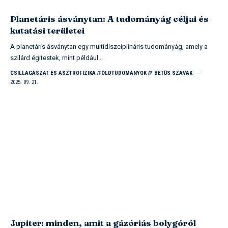
Planetáris ásványtan: A tudományág céljai és
kutatási területei
A planetáris ásványtan egy multidiszciplináris tudományág, amely a
szilárd égitestek, mint például…
CSILLAGÁSZAT ÉS ASZTROFIZIKA
FÖLDTUDOMÁNYOK
P BETŰS SZAVAK
2025. 09. 21.
Jupiter: minden, amit a gázóriás bolygóról