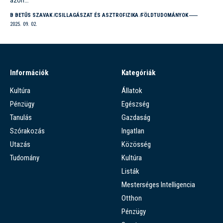
azon…
B BETŰS SZAVAK
CSILLAGÁSZAT ÉS ASZTROFIZIKA
FÖLDTUDOMÁNYOK
2025. 09. 02.
Információk
Kategóriák
Kultúra
Állatok
Pénzügy
Egészség
Tanulás
Gazdaság
Szórakozás
Ingatlan
Utazás
Közösség
Tudomány
Kultúra
Listák
Mesterséges Intelligencia
Otthon
Pénzügy