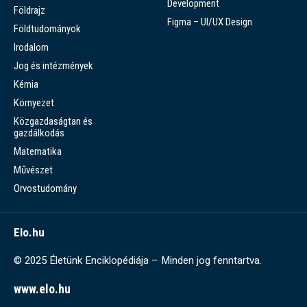
Development
Földrajz
Figma – UI/UX Design
Földtudományok
Irodalom
Jog és intézmények
Kémia
Környezet
Közgazdaságtan és
gazdálkodás
Matematika
Művészet
Orvostudomány
Elo.hu
© 2025 Életünk Enciklopédiája – Minden jog fenntartva.
www.elo.hu