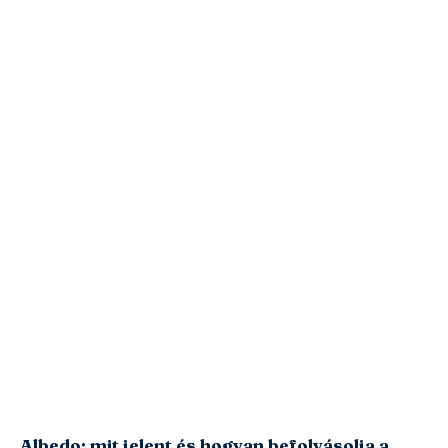
Albedo: mit jelent és hogyan befolyásolja a