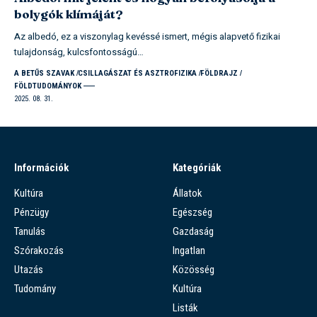
bolygók klímáját?
Az albedó, ez a viszonylag kevéssé ismert, mégis alapvető fizikai
tulajdonság, kulcsfontosságú…
A BETŰS SZAVAK
CSILLAGÁSZAT ÉS ASZTROFIZIKA
FÖLDRAJZ
FÖLDTUDOMÁNYOK
2025. 08. 31.
Információk
Kategóriák
Kultúra
Állatok
Pénzügy
Egészség
Tanulás
Gazdaság
Szórakozás
Ingatlan
Utazás
Közösség
Tudomány
Kultúra
Listák