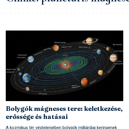
Bolygók mágneses tere: keletkezése,
erőssége és hatásai
A kozmikus tér végtelenjében bolygók milliárdjai keringenek