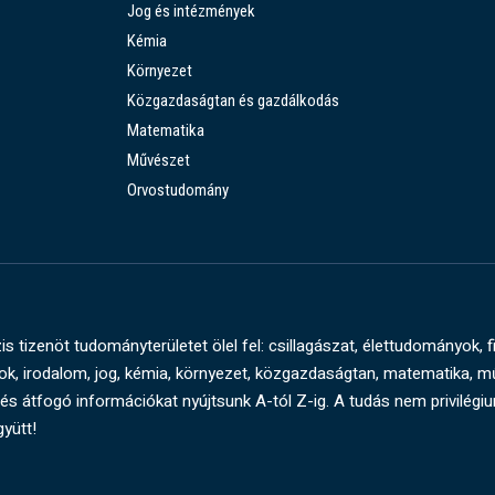
Jog és intézmények
Kémia
Környezet
Közgazdaságtan és gazdálkodás
Matematika
Művészet
Orvostudomány
s tizenöt tudományterületet ölel fel: csillagászat, élettudományok, f
, irodalom, jog, kémia, környezet, közgazdaságtan, matematika, 
és átfogó információkat nyújtsunk A-tól Z-ig. A tudás nem privilégi
gyütt!