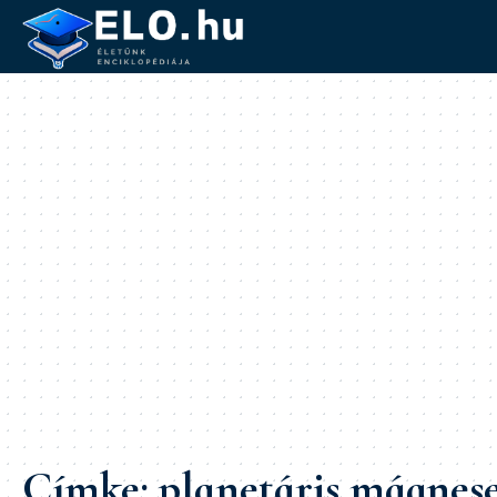
Címke:
planetáris mágnese