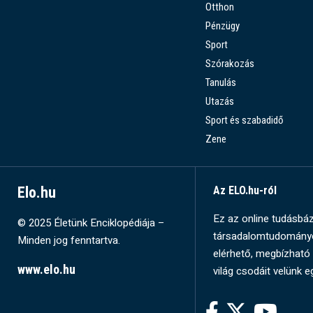
Otthon
Pénzügy
Sport
Szórakozás
Tanulás
Utazás
Sport és szabadidő
Zene
Elo.hu
Az ELO.hu-ról
Ez az online tudásbázi
© 2025 Életünk Enciklopédiája –
társadalomtudományok
Minden jog fenntartva.
elérhető, megbízható 
www.elo.hu
világ csodáit velünk e