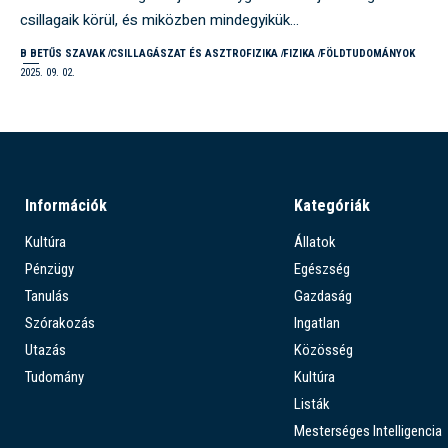
csillagaik körül, és miközben mindegyikük…
B BETŰS SZAVAK
CSILLAGÁSZAT ÉS ASZTROFIZIKA
FIZIKA
FÖLDTUDOMÁNYOK
2025. 09. 02.
Információk
Kategóriák
Kultúra
Állatok
Pénzügy
Egészség
Tanulás
Gazdaság
Szórakozás
Ingatlan
Utazás
Közösség
Tudomány
Kultúra
Listák
Mesterséges Intelligencia