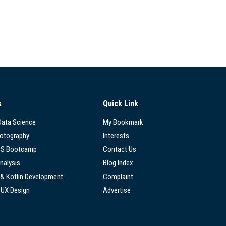
k
Quick Link
 Data Science
My Bookmark
hotography
Interests
SS Bootcamp
Contact Us
nalysis
Blog Index
 & Kotlin Development
Complaint
/UX Design
Advertise