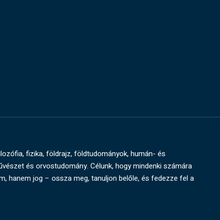
ilozófia, fizika, földrajz, földtudományok, humán- és
művészet és orvostudomány. Célunk, hogy mindenki számára
um, hanem jog – ossza meg, tanuljon belőle, és fedezze fel a