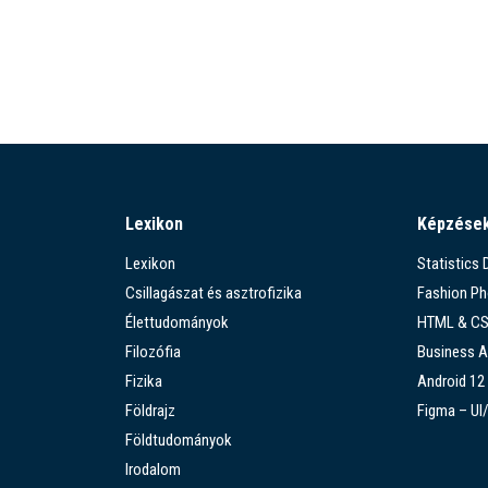
Lexikon
Képzése
Lexikon
Statistics
Csillagászat és asztrofizika
Fashion P
Élettudományok
HTML & C
Filozófia
Business A
Fizika
Android 12
Földrajz
Figma – UI
Földtudományok
Irodalom